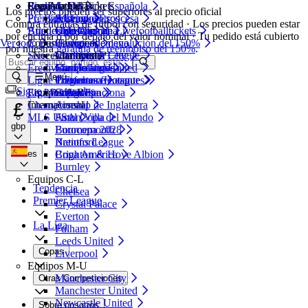
Popular
Real Madrid
Copas Inglesas
Segunda División Española
LiveFootballTickets
Los precios pueden ser superiores al precio oficial
FC Barcelona
Premier League Escocesa
Arsenal
FA Cup
Sobre nosotros
Compra entradas de fútbol con seguridad · Los precios pueden estar
Atlético de Madrid
Bundesliga Alemana
Chelsea
EFL Cup
Opiniones de Livefootballtickets
por encima o por debajo del valor nominal · Tu pedido está cubierto
Ver todo
Copas Europeas
2. Bundesliga Alemana
Liverpool
Garantía de devolución del 150%
por nuestra
garantía de reembolso del 150%
.
Serie A Italiana
¿Necesitar ayuda?
Manchester City
Champions League
Eredivisie Holandesa
Manchester United
Europa Ligue
Contáctanos
Menú
Ligue 1 Francesa
Tottenham Hotspur
Conference League
Preguntas frecuentes
Sigue tus entradas
Equipos A-B
Liga Portuguesa
Supercopa
Cómo Funciona
£
Internacional
Championship de Inglaterra
Arsenal
MLS USA
Aston Villa
Final Copa del Mundo
gbp
Bournemouth
Eurocopa 2028
Brentford
Nations League
es
Brighton & Hove Albion
Copa América
Burnley
Equipos C-L
Tendencia
Chelsea
Premier League
Crystal Palace
Everton
La Liga
Fulham
Leeds United
Copas
Liverpool
Equipos M-U
Manchester City
Otras Competiciones
Manchester United
Newcastle United
Sobre nosotros