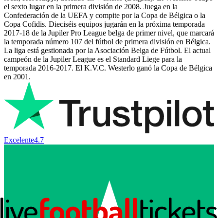
el sexto lugar en la primera división de 2008. Juega en la
Confederación de la UEFA y compite por la Copa de Bélgica o la
Copa Cofidis. Dieciséis equipos jugarán en la próxima temporada
2017-18 de la Jupiler Pro League belga de primer nivel, que marcará
la temporada número 107 del fútbol de primera división en Bélgica.
La liga está gestionada por la Asociación Belga de Fútbol. El actual
campeón de la Jupiler League es el Standard Liege para la
temporada 2016-2017. El K.V.C. Westerlo ganó la Copa de Bélgica
en 2001.
Excelente
4.7