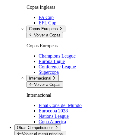
Copas Inglesas
FA Cup
EFL Cup
Copas Europeas
Volver a Copas
Copas Europeas
Champions League
Europa Ligue
Conference League
Supercopa
Internacional
Volver a Copas
Internacional
Final Copa del Mundo
Eurocopa 2028
Nations League
Copa América
Otras Competiciones
Volver al menú principal