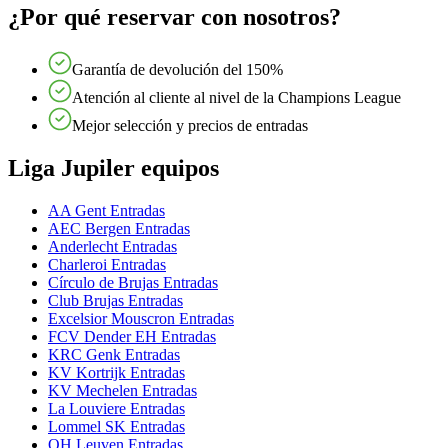
¿Por qué reservar con nosotros?
Garantía de devolución del 150%
Atención al cliente al nivel de la Champions League
Mejor selección y precios de entradas
Liga Jupiler equipos
AA Gent Entradas
AEC Bergen Entradas
Anderlecht Entradas
Charleroi Entradas
Círculo de Brujas Entradas
Club Brujas Entradas
Excelsior Mouscron Entradas
FCV Dender EH Entradas
KRC Genk Entradas
KV Kortrijk Entradas
KV Mechelen Entradas
La Louviere Entradas
Lommel SK Entradas
OH Leuven Entradas