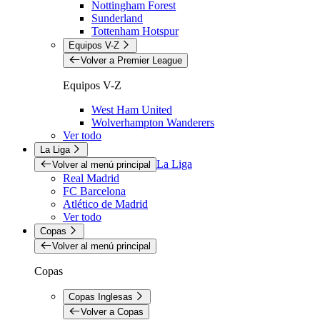
Nottingham Forest
Sunderland
Tottenham Hotspur
Equipos V-Z
Volver a Premier League
Equipos V-Z
West Ham United
Wolverhampton Wanderers
Ver todo
La Liga
La Liga
Volver al menú principal
Real Madrid
FC Barcelona
Atlético de Madrid
Ver todo
Copas
Volver al menú principal
Copas
Copas Inglesas
Volver a Copas