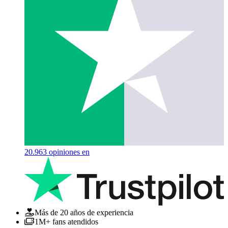
20.963
opiniones en
Más de 20 años de experiencia
1M+ fans atendidos