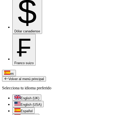
$
Dólar canadiense
₣
Franco suizo
es
Volver al menú principal
Selecciona tu idioma preferido
English (UK)
English (USA)
Español