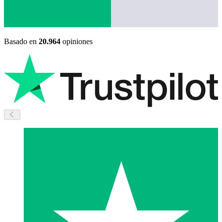
Basado en
20.964
opiniones