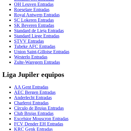
OH Leuven Entradas
Roeselare Entradas
Royal Antwerp Entradas
SC Lokeren Entradas
SK Beveren Entradas
Standard de Lieja Entradas
Standard Liege Entradas
STVV Entradas
Tubeke AFC Entradas
Union Saint-Gilloise Entradas
Westerlo Entradas
Zulte-Waregem Entradas
Liga Jupiler equipos
AA Gent Entradas
AEC Bergen Entradas
Anderlecht Entradas
Charleroi Entradas
Círculo de Brujas Entradas
Club Brujas Entradas
Excelsior Mouscron Entradas
FCV Dender EH Entradas
KRC Genk Entradas