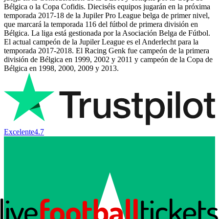
Bélgica o la Copa Cofidis. Dieciséis equipos jugarán en la próxima
temporada 2017-18 de la Jupiler Pro League belga de primer nivel,
que marcará la temporada 116 del fútbol de primera división en
Bélgica. La liga está gestionada por la Asociación Belga de Fútbol.
El actual campeón de la Jupiler League es el Anderlecht para la
temporada 2017-2018. El Racing Genk fue campeón de la primera
división de Bélgica en 1999, 2002 y 2011 y campeón de la Copa de
Bélgica en 1998, 2000, 2009 y 2013.
Excelente
4.7