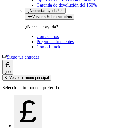
Garantía de devolución del 150%
¿Necesitar ayuda?
Volver a Sobre nosotros
¿Necesitar ayuda?
Contáctanos
Preguntas frecuentes
Cómo Funciona
Sigue tus entradas
£
gbp
Volver al menú principal
Selecciona tu moneda preferida
£