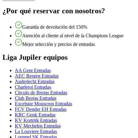
¿Por qué reservar con nosotros?
Garantía de devolución del 150%
Atención al cliente al nivel de la Champions League
Mejor selección y precios de entradas
Liga Jupiler equipos
AA Gent Entradas
AEC Bergen Entradas
Anderlecht Entradas
Charleroi Entradas
Círculo de Brujas Entradas
Club Brujas Entradas
Excelsior Mouscron Entradas
FCV Dender EH Entradas
KRC Genk Entradas
KV Kortrijk Entradas
KV Mechelen Entradas
La Louviere Entradas
Lommel SK Entradas