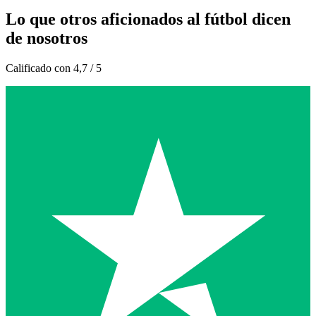
Lo que otros aficionados al fútbol dicen
de nosotros
Calificado con 4,7 / 5