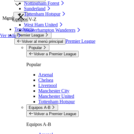
Nottingham Forest
Sunderland
Tottenham Hotspur
Menú
Equipos V-Z
West Ham United
Tendencia
Wolverhampton Wanderers
Premier League
Ver todo
Premier League
Volver al menú principal
Popular
Volver a Premier League
Popular
Arsenal
Chelsea
Liverpool
Manchester City
Manchester United
Tottenham Hotspur
Equipos A-B
Volver a Premier League
Equipos A-B