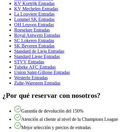
KV Kortrijk Entradas
KV Mechelen Entradas
La Louviere Entradas
Lommel SK Entradas
OH Leuven Entradas
Roeselare Entradas
Royal Antwerp Entradas
SC Lokeren Entradas
SK Beveren Entradas
Standard de Lieja Entradas
Standard Liege Entradas
STVV Entradas
Tubeke AFC Entradas
Union Saint-Gilloise Entradas
Westerlo Entradas
Zulte-Waregem Entradas
¿Por qué reservar con nosotros?
Garantía de devolución del 150%
Atención al cliente al nivel de la Champions League
Mejor selección y precios de entradas