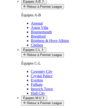
Équipes A-B
Retour à Premier League
Équipes A-B
Arsenal
Aston Villa
Bournemouth
Brentford
Brighton & Hove Albion
Chelsea
Équipes C-L
Retour à Premier League
Équipes C-L
Coventry City
Crystal Palace
Everton
Fulham
Ipswich Town
Hull City
Équipes M-U
Retour à Premier League