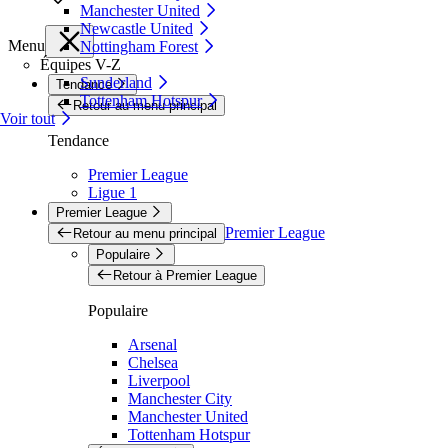
Manchester United
Newcastle United
Menu
Nottingham Forest
Équipes V-Z
Sunderland
Tendance
Tottenham Hotspur
Retour au menu principal
Voir tout
Tendance
Premier League
Ligue 1
Premier League
Premier League
Retour au menu principal
Populaire
Retour à Premier League
Populaire
Arsenal
Chelsea
Liverpool
Manchester City
Manchester United
Tottenham Hotspur