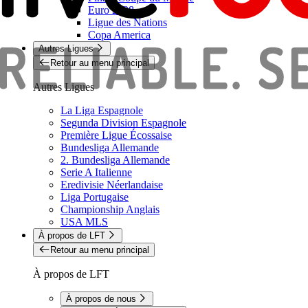
Euro 2028
Ligue des Nations
Copa America
Autres Ligues
Retour au menu principal
Autres Ligues
La Liga Espagnole
Segunda Division Espagnole
Première Ligue Écossaise
Bundesliga Allemande
2. Bundesliga Allemande
Serie A Italienne
Eredivisie Néerlandaise
Liga Portugaise
Championship Anglais
USA MLS
À propos de LFT
Retour au menu principal
À propos de LFT
À propos de nous