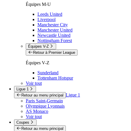
Équipes M-U
Leeds United
Liverpool
Manchester City
Manchester United
Newcastle United
Nottingham Forest
Équipes V-Z
Retour à Premier League
Équipes V-Z
Sunderland
Tottenham Hotspur
Voir tout
Ligue 1
Ligue 1
Retour au menu principal
Paris Saint-Germain
Olympique Lyonnais
AS Monaco
Voir tout
Coupes
Retour au menu principal