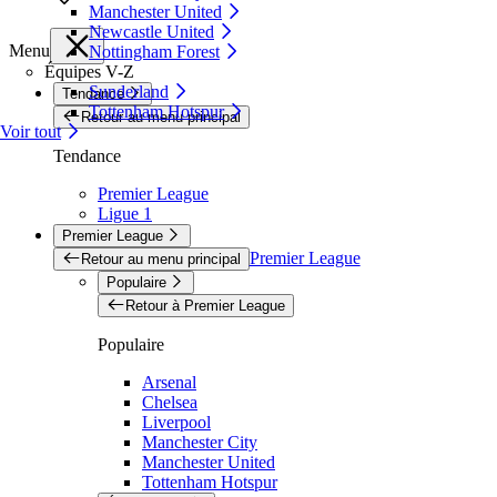
Manchester United
Newcastle United
Menu
Nottingham Forest
Équipes V-Z
Sunderland
Tendance
Tottenham Hotspur
Retour au menu principal
Voir tout
Tendance
Premier League
Ligue 1
Premier League
Premier League
Retour au menu principal
Populaire
Retour à Premier League
Populaire
Arsenal
Chelsea
Liverpool
Manchester City
Manchester United
Tottenham Hotspur