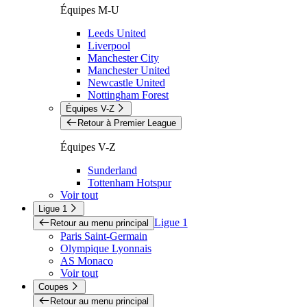
Équipes M-U
Leeds United
Liverpool
Manchester City
Manchester United
Newcastle United
Nottingham Forest
Équipes V-Z
Retour à Premier League
Équipes V-Z
Sunderland
Tottenham Hotspur
Voir tout
Ligue 1
Ligue 1
Retour au menu principal
Paris Saint-Germain
Olympique Lyonnais
AS Monaco
Voir tout
Coupes
Retour au menu principal