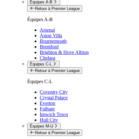
Équipes A-B
Retour à Premier League
Équipes A-B
Arsenal
Aston Villa
Bournemouth
Brentford
Brighton & Hove Albion
Chelsea
Équipes C-L
Retour à Premier League
Équipes C-L
Coventry City
Crystal Palace
Everton
Fulham
Ipswich Town
Hull City
Équipes M-U
Retour à Premier League