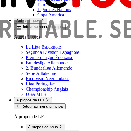
Euro 2028
Ligue des Nations
Copa America
Autres Ligues
Retour au menu principal
Autres Ligues
La Liga Espagnole
Segunda Division Espagnole
Première Ligue Écossaise
Bundesliga Allemande
2. Bundesliga Allemande
Serie A Italienne
Eredivisie Néerlandaise
Liga Portugaise
Championship Anglais
USA MLS
À propos de LFT
Retour au menu principal
À propos de LFT
À propos de nous