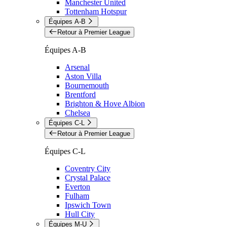
Manchester United
Tottenham Hotspur
Équipes A-B
Retour à Premier League
Équipes A-B
Arsenal
Aston Villa
Bournemouth
Brentford
Brighton & Hove Albion
Chelsea
Équipes C-L
Retour à Premier League
Équipes C-L
Coventry City
Crystal Palace
Everton
Fulham
Ipswich Town
Hull City
Équipes M-U