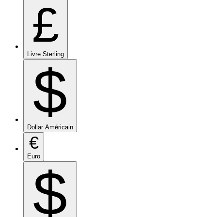
£
Livre Sterling
$
Dollar Américain
€
Euro
$