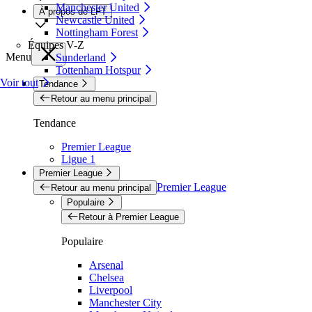
Manchester United
À propos de LFT
Newcastle United
Nottingham Forest
Équipes V-Z
Menu
Sunderland
Tottenham Hotspur
Voir tout
Tendance
Retour au menu principal
Tendance
Premier League
Ligue 1
Premier League
Premier League
Retour au menu principal
Populaire
Retour à Premier League
Populaire
Arsenal
Chelsea
Liverpool
Manchester City