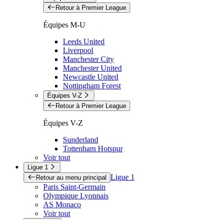
Retour à Premier League
Équipes M-U
Leeds United
Liverpool
Manchester City
Manchester United
Newcastle United
Nottingham Forest
Équipes V-Z
Retour à Premier League
Équipes V-Z
Sunderland
Tottenham Hotspur
Voir tout
Ligue 1
Ligue 1
Retour au menu principal
Paris Saint-Germain
Olympique Lyonnais
AS Monaco
Voir tout