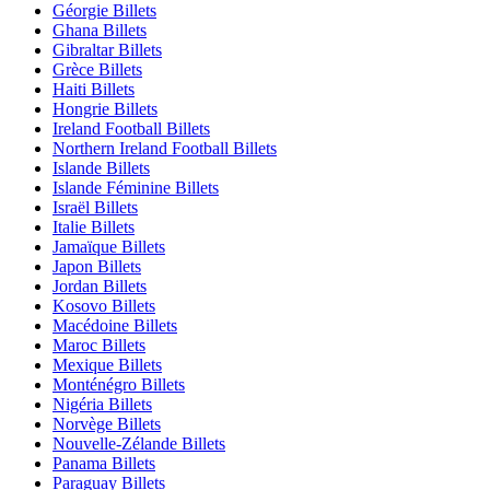
Géorgie Billets
Ghana Billets
Gibraltar Billets
Grèce Billets
Haiti Billets
Hongrie Billets
Ireland Football Billets
Northern Ireland Football Billets
Islande Billets
Islande Féminine Billets
Israël Billets
Italie Billets
Jamaïque Billets
Japon Billets
Jordan Billets
Kosovo Billets
Macédoine Billets
Maroc Billets
Mexique Billets
Monténégro Billets
Nigéria Billets
Norvège Billets
Nouvelle-Zélande Billets
Panama Billets
Paraguay Billets