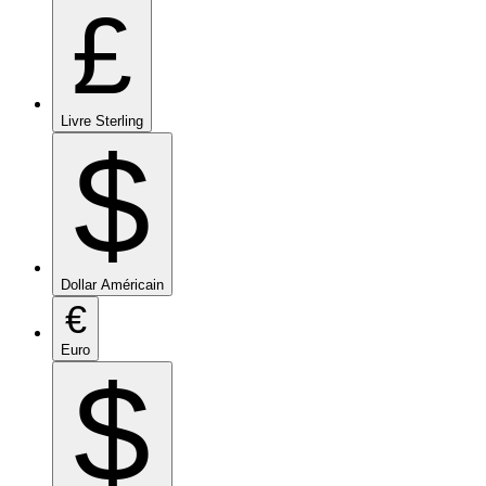
£
Livre Sterling
$
Dollar Américain
€
Euro
$