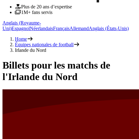
Plus de 20 ans d’expertise
1M+ fans servis
Anglais (Royaume-
Uni)
Espagnol
Néerlandais
Français
Allemand
Anglais (États-Unis)
Home
Équipes nationales de football
Irlande du Nord
Billets pour les matchs de
l'Irlande du Nord