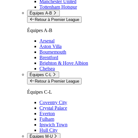
Manchester United
Tottenham Hotspur
Équipes A-B
Retour à Premier League
Équipes A-B
Arsenal
Aston Villa
Bournemouth
Brentford
Brighton & Hove Albion
Chelsea
Équipes C-L
Retour à Premier League
Équipes C-L
Coventry City
Crystal Palace
Everton
Fulham
Ipswich Town
Hull City
Équipes M-U