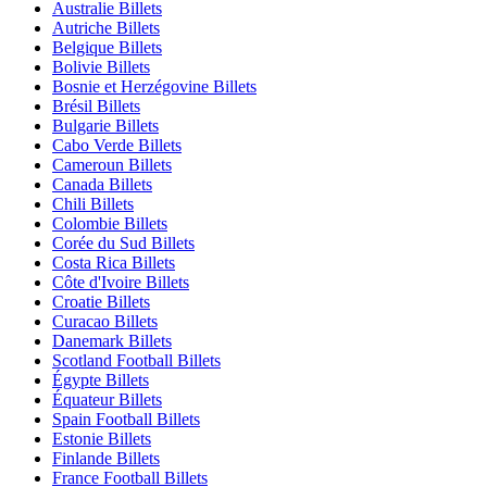
Australie Billets
Autriche Billets
Belgique Billets
Bolivie Billets
Bosnie et Herzégovine Billets
Brésil Billets
Bulgarie Billets
Cabo Verde Billets
Cameroun Billets
Canada Billets
Chili Billets
Colombie Billets
Corée du Sud Billets
Costa Rica Billets
Côte d'Ivoire Billets
Croatie Billets
Curacao Billets
Danemark Billets
Scotland Football Billets
Égypte Billets
Équateur Billets
Spain Football Billets
Estonie Billets
Finlande Billets
France Football Billets