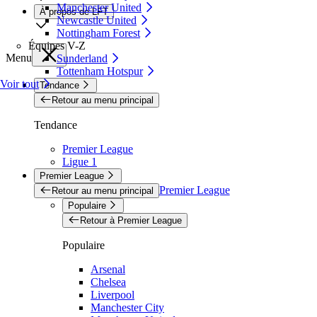
Manchester United
À propos de LFT
Newcastle United
Nottingham Forest
Équipes V-Z
Menu
Sunderland
Tottenham Hotspur
Voir tout
Tendance
Retour au menu principal
Tendance
Premier League
Ligue 1
Premier League
Premier League
Retour au menu principal
Populaire
Retour à Premier League
Populaire
Arsenal
Chelsea
Liverpool
Manchester City