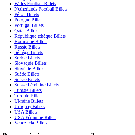
Wales Football Billets
Netherlands Football Billets
Pérou Billets
Pologne Billets
Portugal Billets
Qatar Billets
République tchèque Billets
Roumanie Billets
Russie Billets
Sénégal Billets
Serbie Billets
Slovaquie Billets
Slovénie Billets
Suède Billets
Suisse Billets
Suisse Féminine Billets
Tunisie Billets
Turquie Billets
Ukraine Billets
Uruguay Billets
USA Billets
USA Féminine Billets
Venezuela Billets