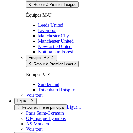
Retour à Premier League
Équipes M-U
Leeds United
Liverpool
Manchester City
Manchester United
Newcastle United
Nottingham Forest
Équipes V-Z
Retour à Premier League
Équipes V-Z
Sunderland
Tottenham Hotspur
Voir tout
Ligue 1
Ligue 1
Retour au menu principal
Paris Saint-Germain
Olympique Lyonnais
AS Monaco
Voir tout