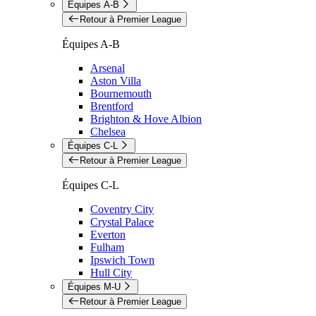
Équipes A-B
Retour à Premier League
Équipes A-B
Arsenal
Aston Villa
Bournemouth
Brentford
Brighton & Hove Albion
Chelsea
Équipes C-L
Retour à Premier League
Équipes C-L
Coventry City
Crystal Palace
Everton
Fulham
Ipswich Town
Hull City
Équipes M-U
Retour à Premier League