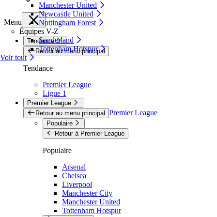
Manchester United
Newcastle United
Menu
Nottingham Forest
Équipes V-Z
Sunderland
Tendance
Tottenham Hotspur
Retour au menu principal
Voir tout
Tendance
Premier League
Ligue 1
Premier League
Premier League
Retour au menu principal
Populaire
Retour à Premier League
Populaire
Arsenal
Chelsea
Liverpool
Manchester City
Manchester United
Tottenham Hotspur