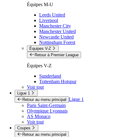
Équipes M-U
Leeds United
Liverpool
Manchester City
Manchester United
Newcastle United
Nottingham Forest
Équipes V-Z
Retour à Premier League
Équipes V-Z
Sunderland
Tottenham Hotspur
Voir tout
Ligue 1
Ligue 1
Retour au menu principal
Paris Saint-Germain
Olympique Lyonnais
AS Monaco
Voir tout
Coupes
Retour au menu principal