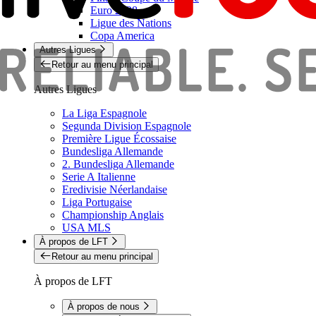
Euro 2028
Ligue des Nations
Copa America
Autres Ligues
Retour au menu principal
Autres Ligues
La Liga Espagnole
Segunda Division Espagnole
Première Ligue Écossaise
Bundesliga Allemande
2. Bundesliga Allemande
Serie A Italienne
Eredivisie Néerlandaise
Liga Portugaise
Championship Anglais
USA MLS
À propos de LFT
Retour au menu principal
À propos de LFT
À propos de nous