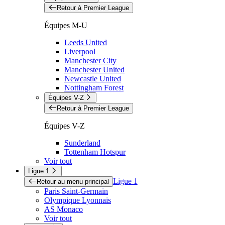
Retour à Premier League
Équipes M-U
Leeds United
Liverpool
Manchester City
Manchester United
Newcastle United
Nottingham Forest
Équipes V-Z
Retour à Premier League
Équipes V-Z
Sunderland
Tottenham Hotspur
Voir tout
Ligue 1
Ligue 1
Retour au menu principal
Paris Saint-Germain
Olympique Lyonnais
AS Monaco
Voir tout