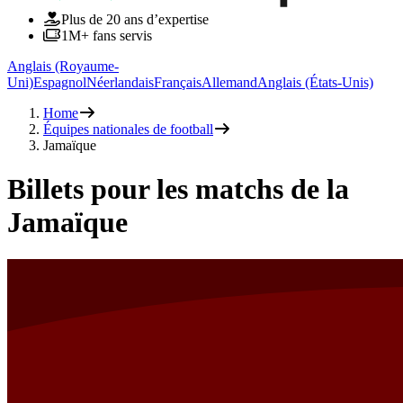
Plus de 20 ans d’expertise
1M+ fans servis
Anglais (Royaume-
Uni)
Espagnol
Néerlandais
Français
Allemand
Anglais (États-Unis)
Home
Équipes nationales de football
Jamaïque
Billets pour les matchs de la
Jamaïque