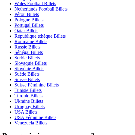
Wales Football Billets
Netherlands Football Billets
Pérou Billets
Pologne Billets
Portugal Billets
Qatar Billets
République tchèque Billets
Roumanie Billets
Russie Billets
Sénégal Billets
Serbie Billets
Slovaquie Billets
Slovénie Billets
Suède Billets
Suisse Billets
Suisse Féminine Billets
Tunisie Billets
Turquie Billets
Ukraine Billets
Uruguay Billets
USA Billets
USA Féminine Billets
Venezuela Billets