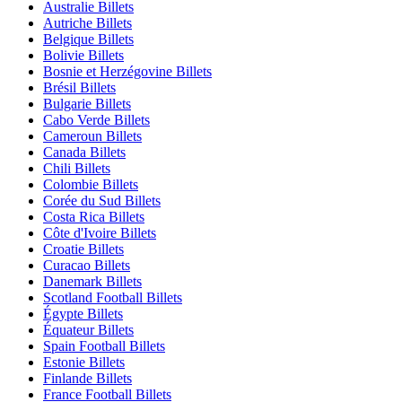
Australie Billets
Autriche Billets
Belgique Billets
Bolivie Billets
Bosnie et Herzégovine Billets
Brésil Billets
Bulgarie Billets
Cabo Verde Billets
Cameroun Billets
Canada Billets
Chili Billets
Colombie Billets
Corée du Sud Billets
Costa Rica Billets
Côte d'Ivoire Billets
Croatie Billets
Curacao Billets
Danemark Billets
Scotland Football Billets
Égypte Billets
Équateur Billets
Spain Football Billets
Estonie Billets
Finlande Billets
France Football Billets