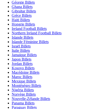
Géorgie Billets
Ghana Billets
Gibraltar Billets
Grèce Billets
Haiti Billets
Hongrie Billets
Ireland Football Billets
Northern Ireland Football Billets
Islande Billets
Islande Féminine Billets
Israël Billets
Italie Billets
Jamaïque Billets
Japon Billets
Jordan Billets
Kosovo Billets
Macédoine Billets
Maroc Billets
Mexique Billets
Monténégro Billets
Nigéria Billets
Norvège Billets
Nouvelle-Zélande Billets
Panama Billets
Paraguay Billets