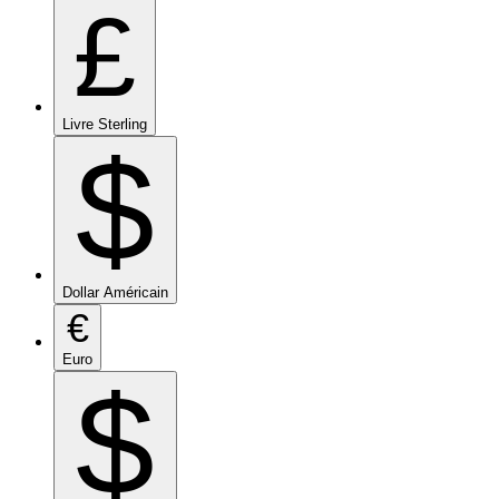
£
Livre Sterling
$
Dollar Américain
€
Euro
$