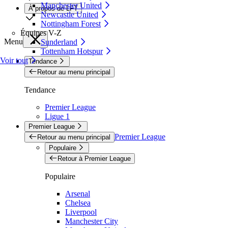
Manchester United
À propos de LFT
Newcastle United
Nottingham Forest
Équipes V-Z
Menu
Sunderland
Tottenham Hotspur
Voir tout
Tendance
Retour au menu principal
Tendance
Premier League
Ligue 1
Premier League
Premier League
Retour au menu principal
Populaire
Retour à Premier League
Populaire
Arsenal
Chelsea
Liverpool
Manchester City