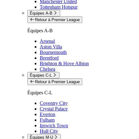
Manchester United
Tottenham Hotspur
Équipes A-B
Retour à Premier League
Équipes A-B
Arsenal
Aston Villa
Bournemouth
Brentford
Brighton & Hove Albion
Chelsea
Équipes C-L
Retour à Premier League
Équipes C-L
Coventry City
Crystal Palace
Everton
Fulham
Ipswich Town
Hull City
Équipes M-U