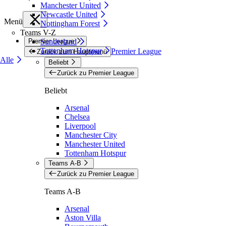
Manchester United
Newcastle United
Menü
Nottingham Forest
Teams V-Z
Premier League
Sunderland
Tottenham Hotspur
Premier League
Zurück zum Hauptmenü
Alle
Beliebt
Zurück zu Premier League
Beliebt
Arsenal
Chelsea
Liverpool
Manchester City
Manchester United
Tottenham Hotspur
Teams A-B
Zurück zu Premier League
Teams A-B
Arsenal
Aston Villa