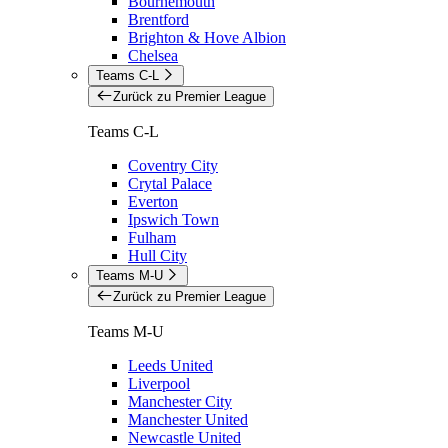
Bournemouth
Brentford
Brighton & Hove Albion
Chelsea
Teams C-L
Zurück zu Premier League
Teams C-L
Coventry City
Crytal Palace
Everton
Ipswich Town
Fulham
Hull City
Teams M-U
Zurück zu Premier League
Teams M-U
Leeds United
Liverpool
Manchester City
Manchester United
Newcastle United