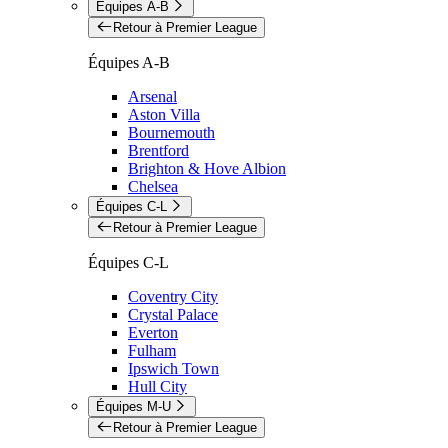
Équipes A-B
Retour à Premier League
Équipes A-B
Arsenal
Aston Villa
Bournemouth
Brentford
Brighton & Hove Albion
Chelsea
Équipes C-L
Retour à Premier League
Équipes C-L
Coventry City
Crystal Palace
Everton
Fulham
Ipswich Town
Hull City
Équipes M-U
Retour à Premier League