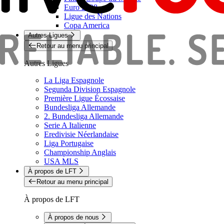
Euro 2028
Ligue des Nations
Copa America
Autres Ligues
Retour au menu principal
Autres Ligues
La Liga Espagnole
Segunda Division Espagnole
Première Ligue Écossaise
Bundesliga Allemande
2. Bundesliga Allemande
Serie A Italienne
Eredivisie Néerlandaise
Liga Portugaise
Championship Anglais
USA MLS
À propos de LFT
Retour au menu principal
À propos de LFT
À propos de nous