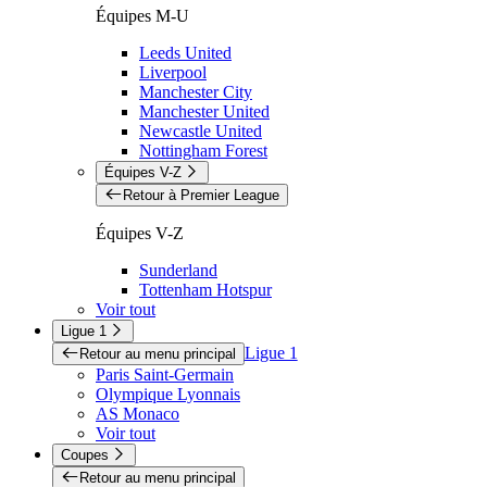
Équipes M-U
Leeds United
Liverpool
Manchester City
Manchester United
Newcastle United
Nottingham Forest
Équipes V-Z
Retour à Premier League
Équipes V-Z
Sunderland
Tottenham Hotspur
Voir tout
Ligue 1
Ligue 1
Retour au menu principal
Paris Saint-Germain
Olympique Lyonnais
AS Monaco
Voir tout
Coupes
Retour au menu principal