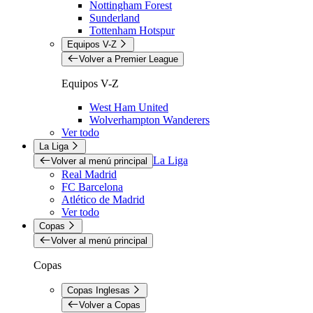
Nottingham Forest
Sunderland
Tottenham Hotspur
Equipos V-Z
Volver a Premier League
Equipos V-Z
West Ham United
Wolverhampton Wanderers
Ver todo
La Liga
La Liga
Volver al menú principal
Real Madrid
FC Barcelona
Atlético de Madrid
Ver todo
Copas
Volver al menú principal
Copas
Copas Inglesas
Volver a Copas