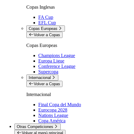
Copas Inglesas
FA Cup
EFL Cup
Copas Europeas
Volver a Copas
Copas Europeas
Champions League
Europa Ligue
Conference League
Supercopa
Internacional
Volver a Copas
Internacional
Final Copa del Mundo
Eurocopa 2028
Nations League
Copa América
Otras Competiciones
Volver al menú principal