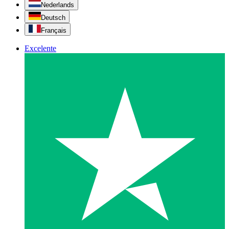
Nederlands
Deutsch
Français
Excelente