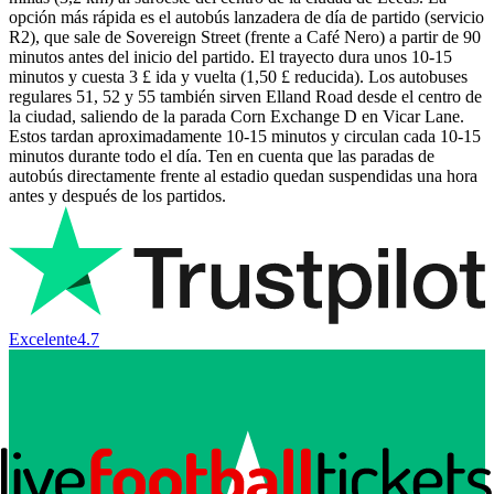
opción más rápida es el autobús lanzadera de día de partido (servicio
R2), que sale de Sovereign Street (frente a Café Nero) a partir de 90
minutos antes del inicio del partido. El trayecto dura unos 10-15
minutos y cuesta 3 £ ida y vuelta (1,50 £ reducida). Los autobuses
regulares 51, 52 y 55 también sirven Elland Road desde el centro de
la ciudad, saliendo de la parada Corn Exchange D en Vicar Lane.
Estos tardan aproximadamente 10-15 minutos y circulan cada 10-15
minutos durante todo el día. Ten en cuenta que las paradas de
autobús directamente frente al estadio quedan suspendidas una hora
antes y después de los partidos.
Excelente
4.7