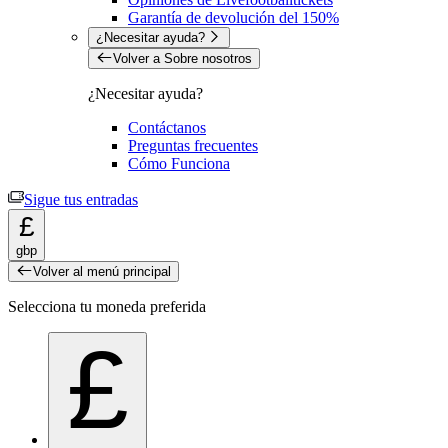
Garantía de devolución del 150%
¿Necesitar ayuda?
Volver a Sobre nosotros
¿Necesitar ayuda?
Contáctanos
Preguntas frecuentes
Cómo Funciona
Sigue tus entradas
£
gbp
Volver al menú principal
Selecciona tu moneda preferida
£