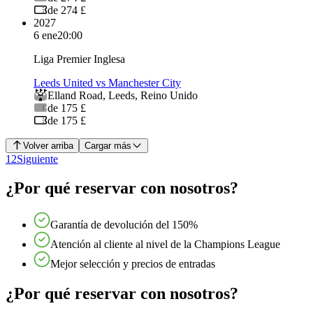
de 274 £
2027
6 ene
20:00
Liga Premier Inglesa
Leeds United vs Manchester City
Elland Road
,
Leeds
,
Reino Unido
de 175 £
de 175 £
Volver arriba
Cargar más
1
2
Siguiente
¿Por qué reservar con nosotros?
Garantía de devolución del 150%
Atención al cliente al nivel de la Champions League
Mejor selección y precios de entradas
¿Por qué reservar con nosotros?