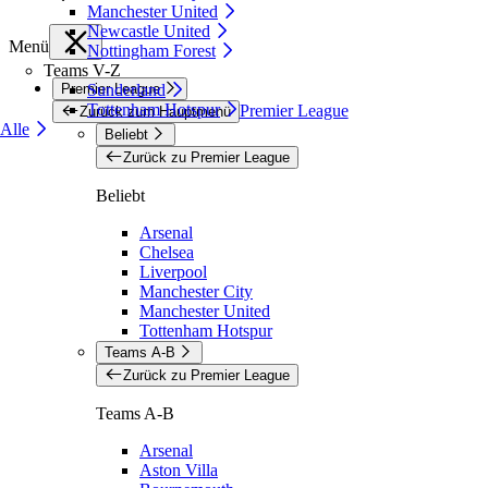
Manchester United
Newcastle United
Menü
Nottingham Forest
Teams V-Z
Premier League
Sunderland
Tottenham Hotspur
Premier League
Zurück zum Hauptmenü
Alle
Beliebt
Zurück zu Premier League
Beliebt
Arsenal
Chelsea
Liverpool
Manchester City
Manchester United
Tottenham Hotspur
Teams A-B
Zurück zu Premier League
Teams A-B
Arsenal
Aston Villa