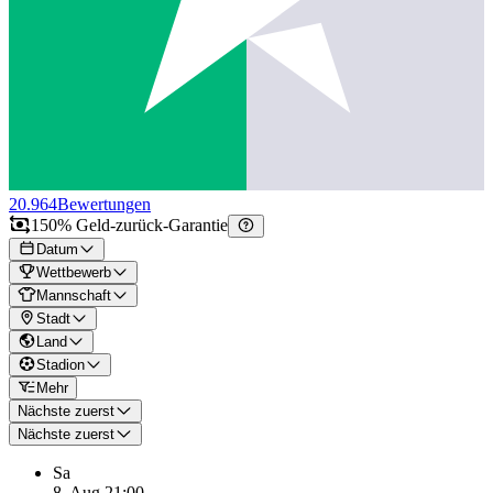
20.964
Bewertungen
150% Geld-zurück-Garantie
Datum
Wettbewerb
Mannschaft
Stadt
Land
Stadion
Mehr
Nächste zuerst
Nächste zuerst
Sa
8. Aug.
21:00