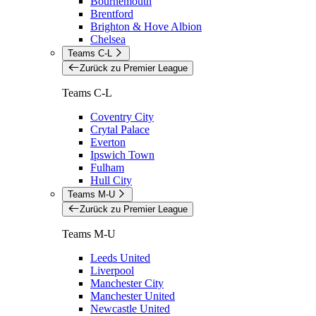
Bournemouth
Brentford
Brighton & Hove Albion
Chelsea
Teams C-L
Zurück zu Premier League
Teams C-L
Coventry City
Crytal Palace
Everton
Ipswich Town
Fulham
Hull City
Teams M-U
Zurück zu Premier League
Teams M-U
Leeds United
Liverpool
Manchester City
Manchester United
Newcastle United