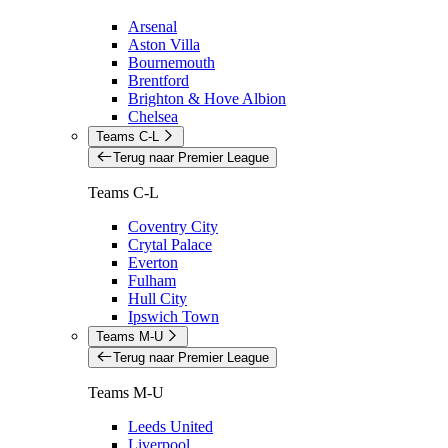
Arsenal
Aston Villa
Bournemouth
Brentford
Brighton & Hove Albion
Chelsea
Teams C-L
Terug naar Premier League
Teams C-L
Coventry City
Crytal Palace
Everton
Fulham
Hull City
Ipswich Town
Teams M-U
Terug naar Premier League
Teams M-U
Leeds United
Liverpool