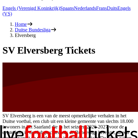
Engels (Verenigd Koninkrijk)
Spaans
Nederlands
Frans
Duits
Engels
(VS)
Home
Duitse Bundesliga
Elversberg
SV Elversberg Tickets
SV Elversberg is een van de meest opmerkelijke verhalen in het
Duitse voetbal, een club uit een kleine gemeente van slechts 18.000
inwoners in het Saarland die in het seizoen
2026-2027
voor de
eerste keer in de clubgeschiedenis de Bundesliga bereikte, na een
opmars vanuit de vierde klasse in slechts vier jaar. De zwart-witten