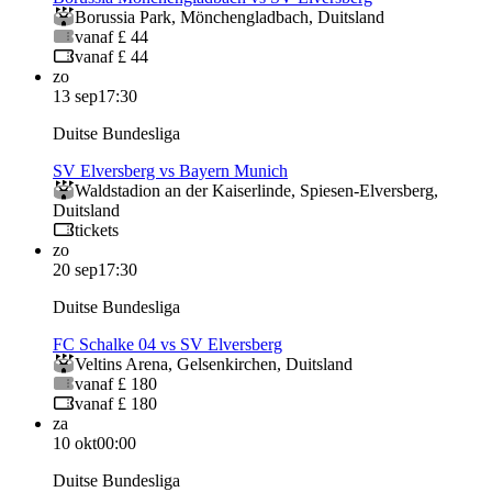
Borussia Park
,
Mönchengladbach
,
Duitsland
vanaf £ 44
vanaf £ 44
zo
13 sep
17:30
Duitse Bundesliga
SV Elversberg vs Bayern Munich
Waldstadion an der Kaiserlinde
,
Spiesen-Elversberg
,
Duitsland
tickets
zo
20 sep
17:30
Duitse Bundesliga
FC Schalke 04 vs SV Elversberg
Veltins Arena
,
Gelsenkirchen
,
Duitsland
vanaf £ 180
vanaf £ 180
za
10 okt
00:00
Duitse Bundesliga