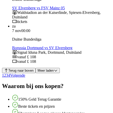
SV Elversberg vs FSV Mainz 05
Waldstadion an der Kaiserlinde
,
Spiesen-Elversberg
,
Duitsland
tickets
za
7 nov
00:00
Duitse Bundesliga
Borussia Dortmund vs SV Elversberg
Signal Iduna Park
,
Dortmund
,
Duitsland
vanaf £ 108
vanaf £ 108
Terug naar boven
Meer laden
1
2
3
4
Volgende
Waarom bij ons kopen?
150% Geld Terug Garantie
Beste tickets en prijzen