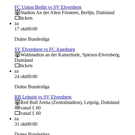
FC Union Berlin vs SV Elversberg
Stadion An der Alten Försterei
,
Berlijn
,
Duitsland
tickets
za
17 okt
00:00
Duitse Bundesliga
SV Elversberg vs FC Augsburg
Waldstadion an der Kaiserlinde
,
Spiesen-Elversberg
,
Duitsland
tickets
za
24 okt
00:00
Duitse Bundesliga
RB Leipzig vs SV Elversberg
Red Bull Arena (Zentralstadion)
,
Leipzig
,
Duitsland
vanaf £ 60
vanaf £ 60
za
31 okt
00:00
Duitse Bundesliga