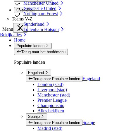
Manchester United
Newcastle United
Over Ons
Nottingham Forest
Teams V-Z
Sunderland
Menu
Tottenham Hotspur
Bekijk alles
Home
Populaire landen
Terug naar het hoofdmenu
Populaire landen
Engeland
Engeland
Terug naar Populaire landen
London (stad)
Liverpool (stad)
Manchester (stad)
Premier League
Championship
Alles bekijken
Spanje
Spanje
Terug naar Populaire landen
Madrid (stad)