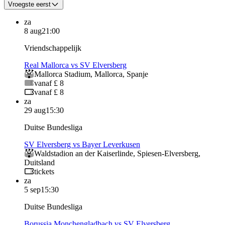
Vroegste eerst
za
8 aug
21:00
Vriendschappelijk
Real Mallorca vs SV Elversberg
Mallorca Stadium
,
Mallorca
,
Spanje
vanaf £ 8
vanaf £ 8
za
29 aug
15:30
Duitse Bundesliga
SV Elversberg vs Bayer Leverkusen
Waldstadion an der Kaiserlinde
,
Spiesen-Elversberg
,
Duitsland
tickets
za
5 sep
15:30
Duitse Bundesliga
Borussia Monchengladbach vs SV Elversberg