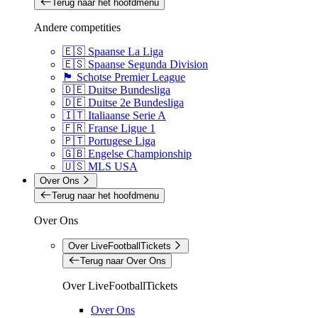
Terug naar het hoofdmenu
Andere competities
🇪🇸 Spaanse La Liga
🇪🇸 Spaanse Segunda Division
🏴󠁧󠁢󠁳󠁣󠁴󠁿 Schotse Premier League
🇩🇪 Duitse Bundesliga
🇩🇪 Duitse 2e Bundesliga
🇮🇹 Italiaanse Serie A
🇫🇷 Franse Ligue 1
🇵🇹 Portugese Liga
🇬🇧 Engelse Championship
🇺🇸 MLS USA
Over Ons
Terug naar het hoofdmenu
Over Ons
Over LiveFootballTickets
Terug naar Over Ons
Over LiveFootballTickets
Over Ons