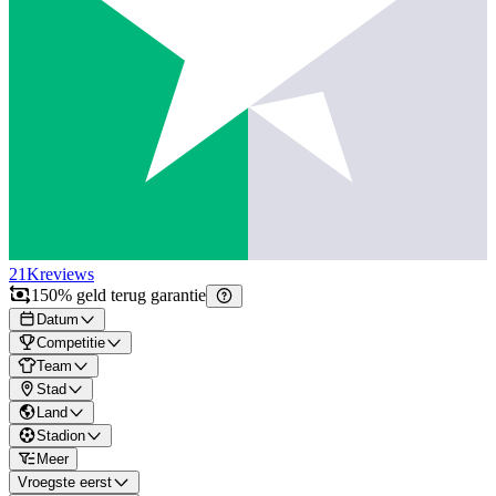
21K
reviews
150% geld terug garantie
Datum
Competitie
Team
Stad
Land
Stadion
Meer
Vroegste eerst