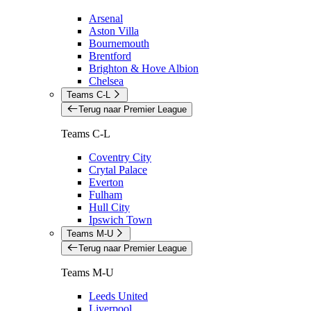
Arsenal
Aston Villa
Bournemouth
Brentford
Brighton & Hove Albion
Chelsea
Teams C-L
Terug naar Premier League
Teams C-L
Coventry City
Crytal Palace
Everton
Fulham
Hull City
Ipswich Town
Teams M-U
Terug naar Premier League
Teams M-U
Leeds United
Liverpool