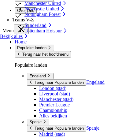
Manchester United
Newcastle United
Over Ons
Nottingham Forest
Teams V-Z
Sunderland
Menu
Tottenham Hotspur
Bekijk alles
Home
Populaire landen
Terug naar het hoofdmenu
Populaire landen
Engeland
Engeland
Terug naar Populaire landen
London (stad)
Liverpool (stad)
Manchester (stad)
Premier League
Championship
Alles bekijken
Spanje
Spanje
Terug naar Populaire landen
Madrid (stad)