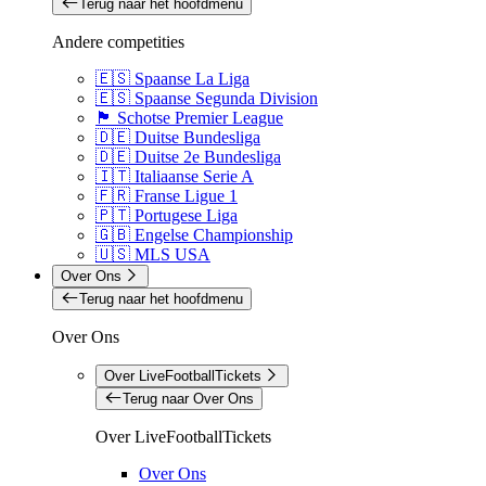
Terug naar het hoofdmenu
Andere competities
🇪🇸 Spaanse La Liga
🇪🇸 Spaanse Segunda Division
🏴󠁧󠁢󠁳󠁣󠁴󠁿 Schotse Premier League
🇩🇪 Duitse Bundesliga
🇩🇪 Duitse 2e Bundesliga
🇮🇹 Italiaanse Serie A
🇫🇷 Franse Ligue 1
🇵🇹 Portugese Liga
🇬🇧 Engelse Championship
🇺🇸 MLS USA
Over Ons
Terug naar het hoofdmenu
Over Ons
Over LiveFootballTickets
Terug naar Over Ons
Over LiveFootballTickets
Over Ons