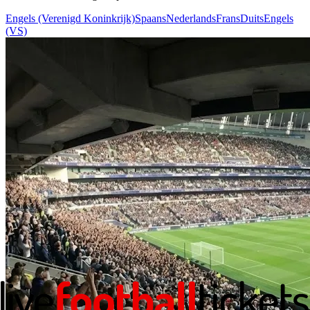
Engels (Verenigd Koninkrijk)
Spaans
Nederlands
Frans
Duits
Engels
(VS)