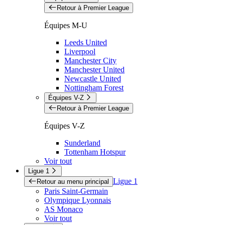
Retour à Premier League
Équipes M-U
Leeds United
Liverpool
Manchester City
Manchester United
Newcastle United
Nottingham Forest
Équipes V-Z
Retour à Premier League
Équipes V-Z
Sunderland
Tottenham Hotspur
Voir tout
Ligue 1
Ligue 1
Retour au menu principal
Paris Saint-Germain
Olympique Lyonnais
AS Monaco
Voir tout