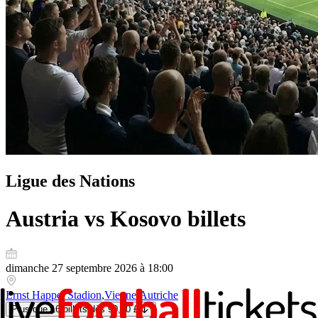
Ligue des Nations
Austria vs Kosovo
billets
dimanche 27 septembre 2026 à 18:00
Ernst Happel Stadion
,
Vienne
,
Autriche
Plus que 16 billets
dès
90,00 £