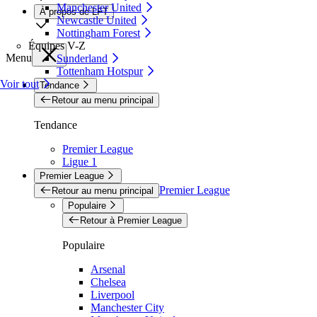
Manchester United
À propos de LFT
Newcastle United
Nottingham Forest
Équipes V-Z
Menu
Sunderland
Tottenham Hotspur
Voir tout
Tendance
Retour au menu principal
Tendance
Premier League
Ligue 1
Premier League
Premier League
Retour au menu principal
Populaire
Retour à Premier League
Populaire
Arsenal
Chelsea
Liverpool
Manchester City