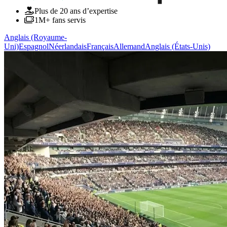
Plus de 20 ans d’expertise
1M+ fans servis
Anglais (Royaume-
Uni)
Espagnol
Néerlandais
Français
Allemand
Anglais (États-Unis)