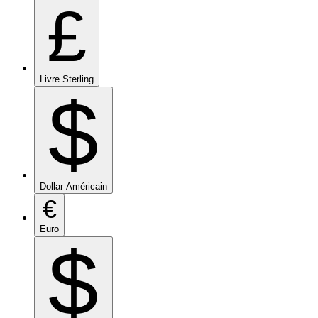
£
Livre Sterling
$
Dollar Américain
€
Euro
$