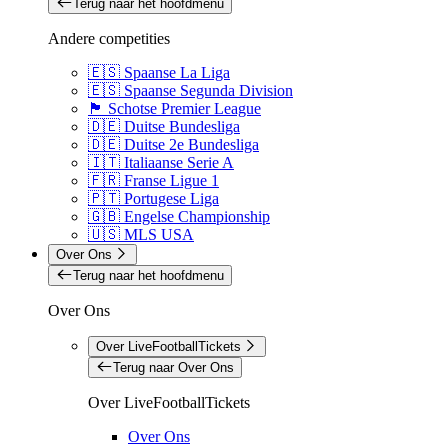
Terug naar het hoofdmenu
Andere competities
🇪🇸 Spaanse La Liga
🇪🇸 Spaanse Segunda Division
🏴󠁧󠁢󠁳󠁣󠁴󠁿 Schotse Premier League
🇩🇪 Duitse Bundesliga
🇩🇪 Duitse 2e Bundesliga
🇮🇹 Italiaanse Serie A
🇫🇷 Franse Ligue 1
🇵🇹 Portugese Liga
🇬🇧 Engelse Championship
🇺🇸 MLS USA
Over Ons
Terug naar het hoofdmenu
Over Ons
Over LiveFootballTickets
Terug naar Over Ons
Over LiveFootballTickets
Over Ons