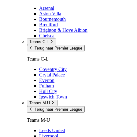
Arsenal
Aston Villa
Bournemouth
Brentford
Brighton & Hove Albion
Chelsea
Teams C-L
Terug naar Premier League
Teams C-L
Coventry City
Crytal Palace
Everton
Fulham
Hull City
Ipswich Town
Teams M-U
Terug naar Premier League
Teams M-U
Leeds United
Liverpool