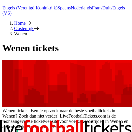
Engels (Verenigd Koninkrijk)
Spaans
Nederlands
Frans
Duits
Engels
(VS)
Home
Oostenrijk
Wenen
Wenen tickets
Wenen tickets. Ben je op zoek naar de beste voetbaltickets in
Wenen? Zoek dan niet verder! LiveFootballTickets.com is de
toonaangevende ticketwebsite voor voetbalwedstrijden in Wenen en
andere steden over de hele wereld.