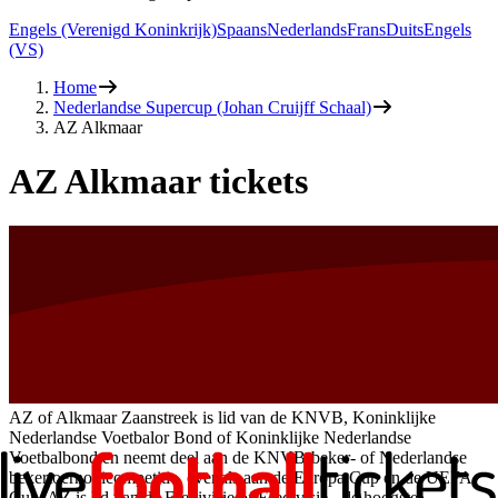
Engels (Verenigd Koninkrijk)
Spaans
Nederlands
Frans
Duits
Engels
(VS)
Home
Nederlandse Supercup (Johan Cruijff Schaal)
AZ Alkmaar
AZ Alkmaar tickets
AZ of Alkmaar Zaanstreek is lid van de KNVB, Koninklijke
Nederlandse Voetbalor Bond of Koninklijke Nederlandse
Voetbalbond en neemt deel aan de KNVB-beker- of Nederlandse
bekertoernooicompetitie, evenals aan de Europa Cup en de UEFA
Cup. AZ is lid van de Eredivisie of Eredivisie - de hoogste