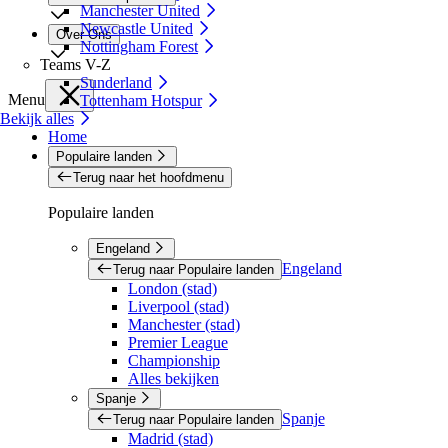
Manchester United
Newcastle United
Over Ons
Nottingham Forest
Teams V-Z
Sunderland
Menu
Tottenham Hotspur
Bekijk alles
Home
Populaire landen
Terug naar het hoofdmenu
Populaire landen
Engeland
Engeland
Terug naar Populaire landen
London (stad)
Liverpool (stad)
Manchester (stad)
Premier League
Championship
Alles bekijken
Spanje
Spanje
Terug naar Populaire landen
Madrid (stad)