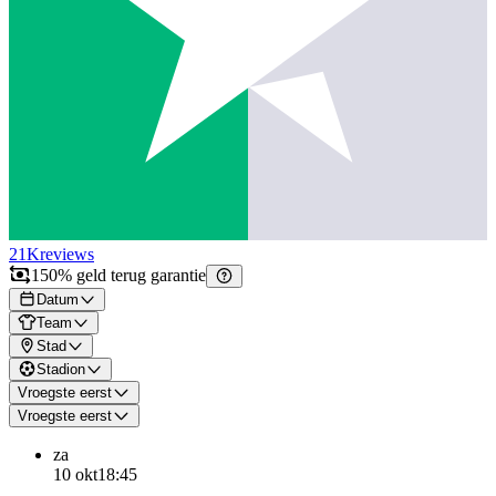
21K
reviews
150% geld terug garantie
Datum
Team
Stad
Stadion
Vroegste eerst
Vroegste eerst
za
10 okt
18:45