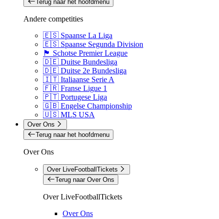
Terug naar het hoofdmenu
Andere competities
🇪🇸 Spaanse La Liga
🇪🇸 Spaanse Segunda Division
🏴󠁧󠁢󠁳󠁣󠁴󠁿 Schotse Premier League
🇩🇪 Duitse Bundesliga
🇩🇪 Duitse 2e Bundesliga
🇮🇹 Italiaanse Serie A
🇫🇷 Franse Ligue 1
🇵🇹 Portugese Liga
🇬🇧 Engelse Championship
🇺🇸 MLS USA
Over Ons
Terug naar het hoofdmenu
Over Ons
Over LiveFootballTickets
Terug naar Over Ons
Over LiveFootballTickets
Over Ons