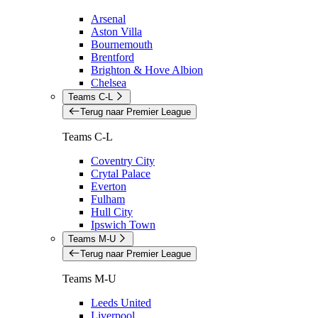
Arsenal
Aston Villa
Bournemouth
Brentford
Brighton & Hove Albion
Chelsea
Teams C-L
Terug naar Premier League
Teams C-L
Coventry City
Crytal Palace
Everton
Fulham
Hull City
Ipswich Town
Teams M-U
Terug naar Premier League
Teams M-U
Leeds United
Liverpool