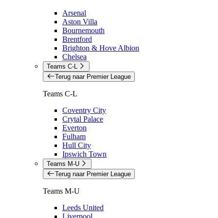
Arsenal
Aston Villa
Bournemouth
Brentford
Brighton & Hove Albion
Chelsea
Teams C-L
Terug naar Premier League
Teams C-L
Coventry City
Crytal Palace
Everton
Fulham
Hull City
Ipswich Town
Teams M-U
Terug naar Premier League
Teams M-U
Leeds United
Liverpool