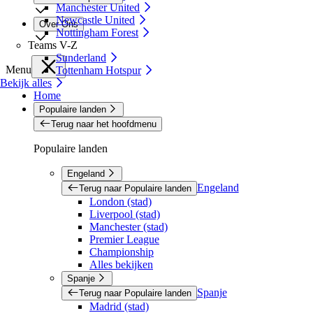
Manchester United
Newcastle United
Over Ons
Nottingham Forest
Teams V-Z
Sunderland
Menu
Tottenham Hotspur
Bekijk alles
Home
Populaire landen
Terug naar het hoofdmenu
Populaire landen
Engeland
Engeland
Terug naar Populaire landen
London (stad)
Liverpool (stad)
Manchester (stad)
Premier League
Championship
Alles bekijken
Spanje
Spanje
Terug naar Populaire landen
Madrid (stad)