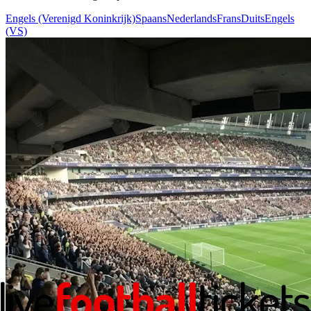
Engels (Verenigd Koninkrijk)
Spaans
Nederlands
Frans
Duits
Engels
(VS)