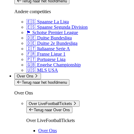
Terug naar het hoofdmenu
Andere competities
🇪🇸 Spaanse La Liga
🇪🇸 Spaanse Segunda Division
🏴󠁧󠁢󠁳󠁣󠁴󠁿 Schotse Premier League
🇩🇪 Duitse Bundesliga
🇩🇪 Duitse 2e Bundesliga
🇮🇹 Italiaanse Serie A
🇫🇷 Franse Ligue 1
🇵🇹 Portugese Liga
🇬🇧 Engelse Championship
🇺🇸 MLS USA
Over Ons
Terug naar het hoofdmenu
Over Ons
Over LiveFootballTickets
Terug naar Over Ons
Over LiveFootballTickets
Over Ons