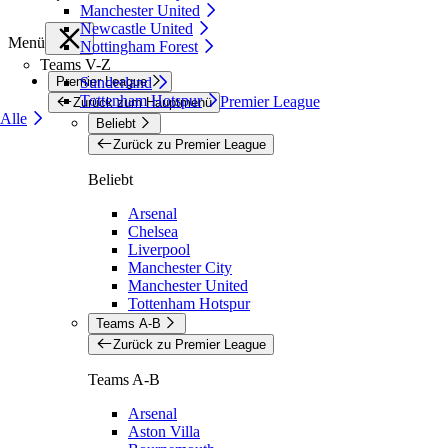
Manchester United
Newcastle United
Menü
Nottingham Forest
Teams V-Z
Premier League
Sunderland
Tottenham Hotspur
Premier League
Zurück zum Hauptmenü
Alle
Beliebt
Zurück zu Premier League
Beliebt
Arsenal
Chelsea
Liverpool
Manchester City
Manchester United
Tottenham Hotspur
Teams A-B
Zurück zu Premier League
Teams A-B
Arsenal
Aston Villa