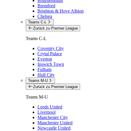
Bournemouth
Brentford
Brighton & Hove Albion
Chelsea
Teams C-L
Zurück zu Premier League
Teams C-L
Coventry City
Crytal Palace
Everton
Ipswich Town
Fulham
Hull City
Teams M-U
Zurück zu Premier League
Teams M-U
Leeds United
Liverpool
Manchester City
Manchester United
Newcastle United