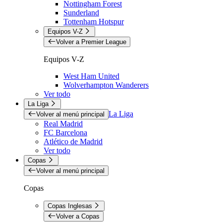
Nottingham Forest
Sunderland
Tottenham Hotspur
Equipos V-Z
Volver a Premier League
Equipos V-Z
West Ham United
Wolverhampton Wanderers
Ver todo
La Liga
La Liga
Volver al menú principal
Real Madrid
FC Barcelona
Atlético de Madrid
Ver todo
Copas
Volver al menú principal
Copas
Copas Inglesas
Volver a Copas