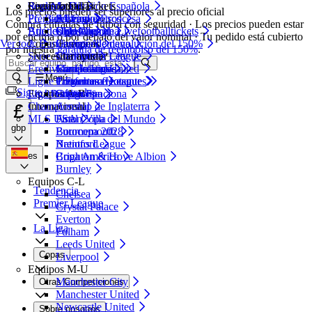
Popular
Real Madrid
Copas Inglesas
Segunda División Española
LiveFootballTickets
Los precios pueden ser superiores al precio oficial
FC Barcelona
Premier League Escocesa
Arsenal
FA Cup
Sobre nosotros
Compra entradas de fútbol con seguridad · Los precios pueden estar
Atlético de Madrid
Bundesliga Alemana
Chelsea
EFL Cup
Opiniones de Livefootballtickets
por encima o por debajo del valor nominal · Tu pedido está cubierto
Ver todo
Copas Europeas
2. Bundesliga Alemana
Liverpool
Garantía de devolución del 150%
por nuestra
garantía de reembolso del 150%
.
Serie A Italiana
¿Necesitar ayuda?
Manchester City
Champions League
Eredivisie Holandesa
Manchester United
Europa Ligue
Contáctanos
Menú
Ligue 1 Francesa
Tottenham Hotspur
Conference League
Preguntas frecuentes
Sigue tus entradas
Equipos A-B
Liga Portuguesa
Supercopa
Cómo Funciona
£
Internacional
Championship de Inglaterra
Arsenal
MLS USA
Aston Villa
Final Copa del Mundo
gbp
Bournemouth
Eurocopa 2028
Brentford
Nations League
es
Brighton & Hove Albion
Copa América
Burnley
Equipos C-L
Tendencia
Chelsea
Premier League
Crystal Palace
Everton
La Liga
Fulham
Leeds United
Copas
Liverpool
Equipos M-U
Manchester City
Otras Competiciones
Manchester United
Newcastle United
Sobre nosotros