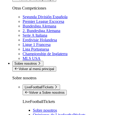
Otras Competiciones
Segunda División Española
Premier League Escocesa
Bundesliga Alemana
2. Bundesliga Alemana
Serie A Italiana
Eredivisie Holandesa
Ligue 1 Francesa
Liga Portuguesa
Championship de Inglaterra
MLS USA
Sobre nosotros
Volver al menú principal
Sobre nosotros
LiveFootballTickets
Volver a Sobre nosotros
LiveFootballTickets
Sobre nosotros
Opiniones de Livefootballtickets