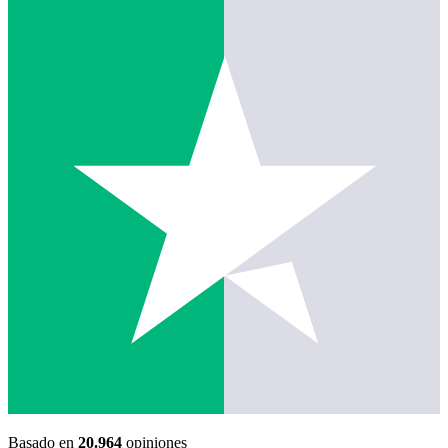
Basado en
20.964
opiniones