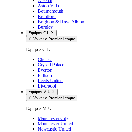
Arsenal
Aston Villa
Bournemouth
Brentford
Brighton & Hove Albion
Burnley
Equipos C-L
Volver a Premier League
Equipos C-L
Chelsea
Crystal Palace
Everton
Fulham
Leeds United
Liverpool
Equipos M-U
Volver a Premier League
Equipos M-U
Manchester City
Manchester United
Newcastle United