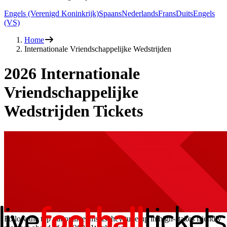
Engels (Verenigd Koninkrijk)
Spaans
Nederlands
Frans
Duits
Engels
(VS)
Home
Internationale Vriendschappelijke Wedstrijden
2026
Internationale
Vriendschappelijke
Wedstrijden Tickets
Follow the top national teams as they tune up in high-stakes friendly