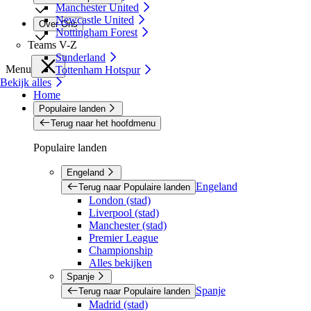
Manchester United
Newcastle United
Over Ons
Nottingham Forest
Teams V-Z
Sunderland
Menu
Tottenham Hotspur
Bekijk alles
Home
Populaire landen
Terug naar het hoofdmenu
Populaire landen
Engeland
Engeland
Terug naar Populaire landen
London (stad)
Liverpool (stad)
Manchester (stad)
Premier League
Championship
Alles bekijken
Spanje
Spanje
Terug naar Populaire landen
Madrid (stad)