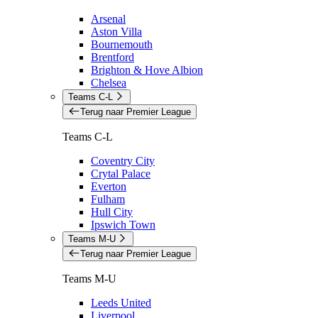
Arsenal
Aston Villa
Bournemouth
Brentford
Brighton & Hove Albion
Chelsea
Teams C-L
Terug naar Premier League
Teams C-L
Coventry City
Crytal Palace
Everton
Fulham
Hull City
Ipswich Town
Teams M-U
Terug naar Premier League
Teams M-U
Leeds United
Liverpool