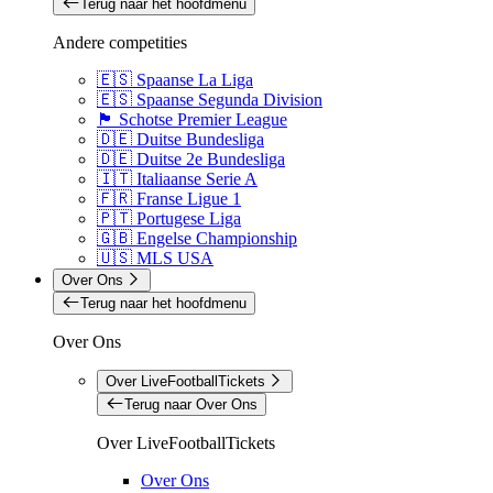
Terug naar het hoofdmenu
Andere competities
🇪🇸 Spaanse La Liga
🇪🇸 Spaanse Segunda Division
🏴󠁧󠁢󠁳󠁣󠁴󠁿 Schotse Premier League
🇩🇪 Duitse Bundesliga
🇩🇪 Duitse 2e Bundesliga
🇮🇹 Italiaanse Serie A
🇫🇷 Franse Ligue 1
🇵🇹 Portugese Liga
🇬🇧 Engelse Championship
🇺🇸 MLS USA
Over Ons
Terug naar het hoofdmenu
Over Ons
Over LiveFootballTickets
Terug naar Over Ons
Over LiveFootballTickets
Over Ons