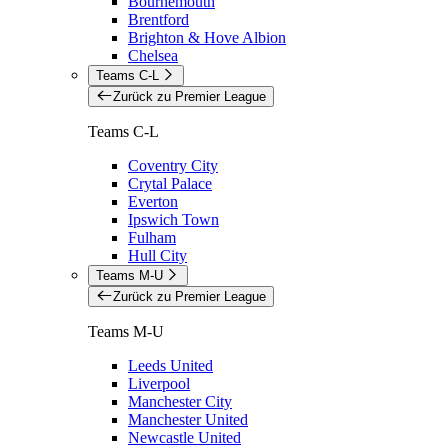
Bournemouth
Brentford
Brighton & Hove Albion
Chelsea
Teams C-L
Zurück zu Premier League
Teams C-L
Coventry City
Crytal Palace
Everton
Ipswich Town
Fulham
Hull City
Teams M-U
Zurück zu Premier League
Teams M-U
Leeds United
Liverpool
Manchester City
Manchester United
Newcastle United