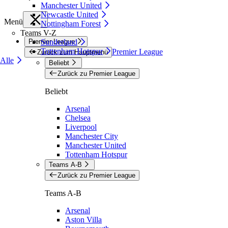
Manchester United
Newcastle United
Menü
Nottingham Forest
Teams V-Z
Premier League
Sunderland
Tottenham Hotspur
Premier League
Zurück zum Hauptmenü
Alle
Beliebt
Zurück zu Premier League
Beliebt
Arsenal
Chelsea
Liverpool
Manchester City
Manchester United
Tottenham Hotspur
Teams A-B
Zurück zu Premier League
Teams A-B
Arsenal
Aston Villa