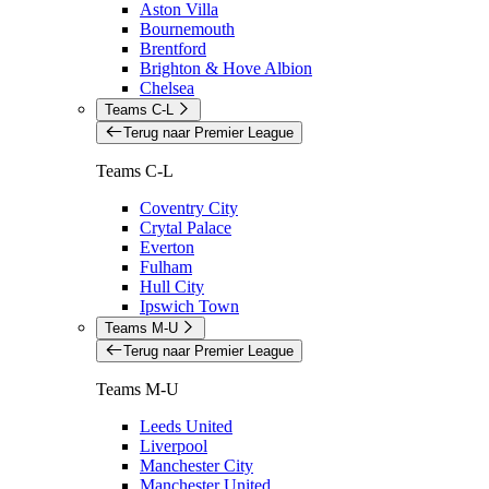
Aston Villa
Bournemouth
Brentford
Brighton & Hove Albion
Chelsea
Teams C-L
Terug naar Premier League
Teams C-L
Coventry City
Crytal Palace
Everton
Fulham
Hull City
Ipswich Town
Teams M-U
Terug naar Premier League
Teams M-U
Leeds United
Liverpool
Manchester City
Manchester United