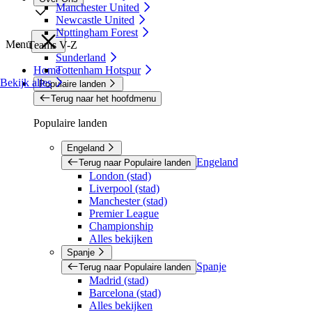
Manchester United
Newcastle United
Nottingham Forest
Menu
Teams V-Z
Sunderland
Home
Tottenham Hotspur
Bekijk alles
Populaire landen
Terug naar het hoofdmenu
Populaire landen
Engeland
Engeland
Terug naar Populaire landen
London (stad)
Liverpool (stad)
Manchester (stad)
Premier League
Championship
Alles bekijken
Spanje
Spanje
Terug naar Populaire landen
Madrid (stad)
Barcelona (stad)
Alles bekijken