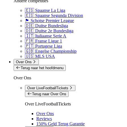
Andere competities
🇪🇸 Spaanse La Liga
🇪🇸 Spaanse Segunda Division
🏴󠁧󠁢󠁳󠁣󠁴󠁿 Schotse Premier League
🇩🇪 Duitse Bundesliga
🇩🇪 Duitse 2e Bundesliga
🇮🇹 Italiaanse Serie A
🇫🇷 Franse Ligue 1
🇵🇹 Portugese Liga
🇬🇧 Engelse Championship
🇺🇸 MLS USA
Over Ons
Terug naar het hoofdmenu
Over Ons
Over LiveFootballTickets
Terug naar Over Ons
Over LiveFootballTickets
Over Ons
Reviews
150% Geld Terug Garantie