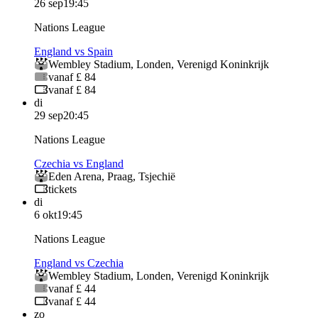
26 sep
19:45
Nations League
England vs Spain
Wembley Stadium
,
Londen
,
Verenigd Koninkrijk
vanaf £ 84
vanaf £ 84
di
29 sep
20:45
Nations League
Czechia vs England
Eden Arena
,
Praag
,
Tsjechië
tickets
di
6 okt
19:45
Nations League
England vs Czechia
Wembley Stadium
,
Londen
,
Verenigd Koninkrijk
vanaf £ 44
vanaf £ 44
zo