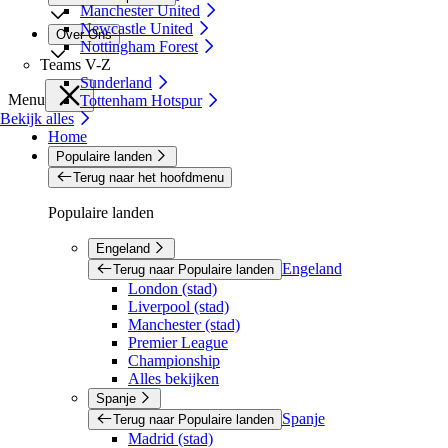
Manchester United
Newcastle United
Over Ons
Nottingham Forest
Teams V-Z
Sunderland
Menu
Tottenham Hotspur
Bekijk alles
Home
Populaire landen
Terug naar het hoofdmenu
Populaire landen
Engeland
Engeland
Terug naar Populaire landen
London (stad)
Liverpool (stad)
Manchester (stad)
Premier League
Championship
Alles bekijken
Spanje
Spanje
Terug naar Populaire landen
Madrid (stad)