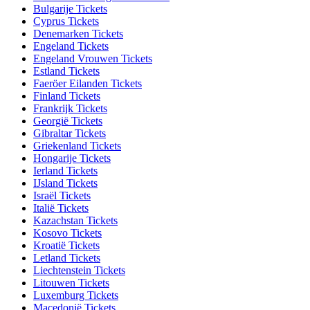
Bulgarije Tickets
Cyprus Tickets
Denemarken Tickets
Engeland Tickets
Engeland Vrouwen Tickets
Estland Tickets
Faeröer Eilanden Tickets
Finland Tickets
Frankrijk Tickets
Georgië Tickets
Gibraltar Tickets
Griekenland Tickets
Hongarije Tickets
Ierland Tickets
IJsland Tickets
Israël Tickets
Italië Tickets
Kazachstan Tickets
Kosovo Tickets
Kroatië Tickets
Letland Tickets
Liechtenstein Tickets
Litouwen Tickets
Luxemburg Tickets
Macedonië Tickets