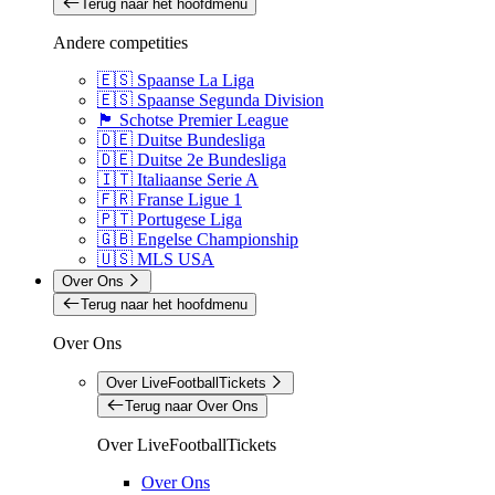
Terug naar het hoofdmenu
Andere competities
🇪🇸 Spaanse La Liga
🇪🇸 Spaanse Segunda Division
🏴󠁧󠁢󠁳󠁣󠁴󠁿 Schotse Premier League
🇩🇪 Duitse Bundesliga
🇩🇪 Duitse 2e Bundesliga
🇮🇹 Italiaanse Serie A
🇫🇷 Franse Ligue 1
🇵🇹 Portugese Liga
🇬🇧 Engelse Championship
🇺🇸 MLS USA
Over Ons
Terug naar het hoofdmenu
Over Ons
Over LiveFootballTickets
Terug naar Over Ons
Over LiveFootballTickets
Over Ons