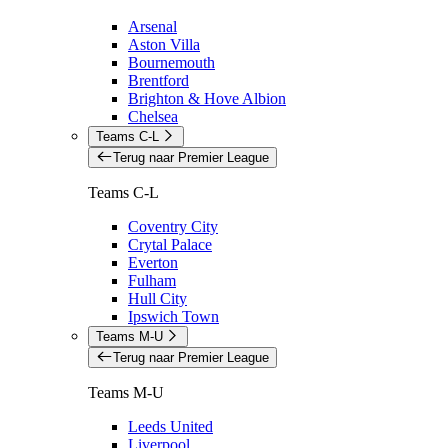
Arsenal
Aston Villa
Bournemouth
Brentford
Brighton & Hove Albion
Chelsea
Teams C-L
Terug naar Premier League
Teams C-L
Coventry City
Crytal Palace
Everton
Fulham
Hull City
Ipswich Town
Teams M-U
Terug naar Premier League
Teams M-U
Leeds United
Liverpool