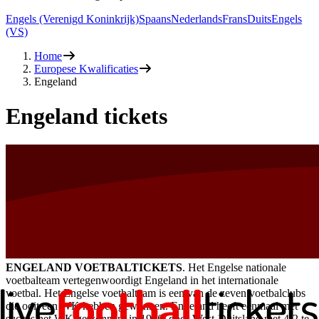
Engels (Verenigd Koninkrijk)
Spaans
Nederlands
Frans
Duits
Engels
(VS)
Home
Europese Kwalificaties
Engeland
Engeland tickets
ENGELAND VOETBALTICKETS
. Het Engelse nationale
voetbalteam vertegenwoordigt Engeland in het internationale
voetbal. Het Engelse voetbalteam is een van de zeven voetbalclubs
die ooit een WK hebben gewonnen. Engeland heeft eenmaal met
succes het WK gewonnen, in 1966, door West-Duitsland met 4-2 te