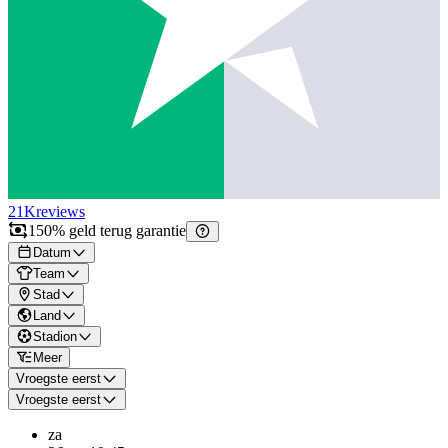
21K
reviews
150% geld terug garantie
Datum
Team
Stad
Land
Stadion
Meer
Vroegste eerst
Vroegste eerst
za