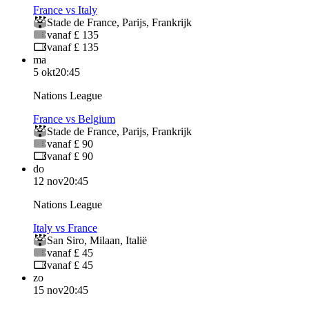
France vs Italy
Stade de France
,
Parijs
,
Frankrijk
vanaf £ 135
vanaf £ 135
ma
5 okt
20:45
Nations League
France vs Belgium
Stade de France
,
Parijs
,
Frankrijk
vanaf £ 90
vanaf £ 90
do
12 nov
20:45
Nations League
Italy vs France
San Siro
,
Milaan
,
Italië
vanaf £ 45
vanaf £ 45
zo
15 nov
20:45