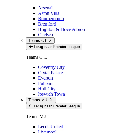
Arsenal
Aston Villa
Bournemouth
Brentford
Brighton & Hove Albion
Chelsea
Teams C-L
Terug naar Premier League
Teams C-L
Coventry City
Crytal Palace
Everton
Fulham
Hull City
Ipswich Town
Teams M-U
Terug naar Premier League
Teams M-U
Leeds United
Liverpool