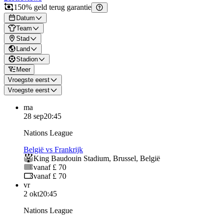
150% geld terug garantie
Datum
Team
Stad
Land
Stadion
Meer
Vroegste eerst
Vroegste eerst
ma
28 sep
20:45
Nations League
België vs Frankrijk
King Baudouin Stadium
,
Brussel
,
België
vanaf £ 70
vanaf £ 70
vr
2 okt
20:45
Nations League