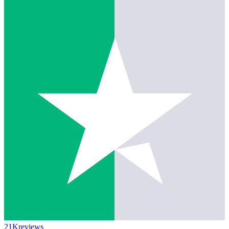
21K
reviews