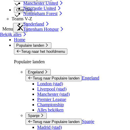
Manchester United
Newcastle United
Over Ons
Nottingham Forest
Teams V-Z
Sunderland
Menu
Tottenham Hotspur
Bekijk alles
Home
Populaire landen
Terug naar het hoofdmenu
Populaire landen
Engeland
Engeland
Terug naar Populaire landen
London (stad)
Liverpool (stad)
Manchester (stad)
Premier League
Championship
Alles bekijken
Spanje
Spanje
Terug naar Populaire landen
Madrid (stad)