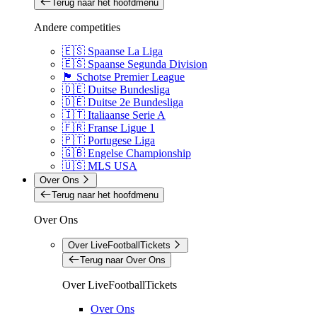
Terug naar het hoofdmenu
Andere competities
🇪🇸 Spaanse La Liga
🇪🇸 Spaanse Segunda Division
🏴󠁧󠁢󠁳󠁣󠁴󠁿 Schotse Premier League
🇩🇪 Duitse Bundesliga
🇩🇪 Duitse 2e Bundesliga
🇮🇹 Italiaanse Serie A
🇫🇷 Franse Ligue 1
🇵🇹 Portugese Liga
🇬🇧 Engelse Championship
🇺🇸 MLS USA
Over Ons
Terug naar het hoofdmenu
Over Ons
Over LiveFootballTickets
Terug naar Over Ons
Over LiveFootballTickets
Over Ons