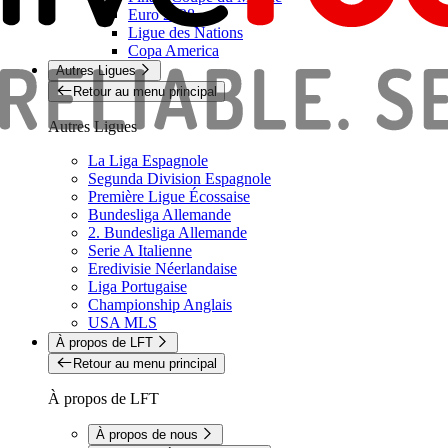
Euro 2028
Ligue des Nations
Copa America
Autres Ligues
Retour au menu principal
Autres Ligues
La Liga Espagnole
Segunda Division Espagnole
Première Ligue Écossaise
Bundesliga Allemande
2. Bundesliga Allemande
Serie A Italienne
Eredivisie Néerlandaise
Liga Portugaise
Championship Anglais
USA MLS
À propos de LFT
Retour au menu principal
À propos de LFT
À propos de nous