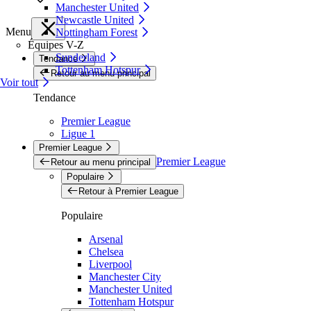
Manchester United
Newcastle United
Menu
Nottingham Forest
Équipes V-Z
Sunderland
Tendance
Tottenham Hotspur
Retour au menu principal
Voir tout
Tendance
Premier League
Ligue 1
Premier League
Premier League
Retour au menu principal
Populaire
Retour à Premier League
Populaire
Arsenal
Chelsea
Liverpool
Manchester City
Manchester United
Tottenham Hotspur