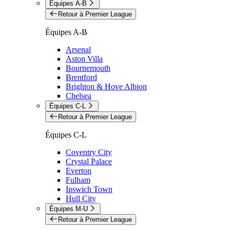
Équipes A-B
Retour à Premier League
Équipes A-B
Arsenal
Aston Villa
Bournemouth
Brentford
Brighton & Hove Albion
Chelsea
Équipes C-L
Retour à Premier League
Équipes C-L
Coventry City
Crystal Palace
Everton
Fulham
Ipswich Town
Hull City
Équipes M-U
Retour à Premier League