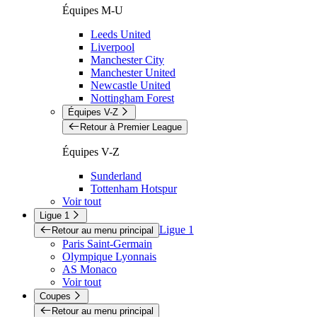
Équipes M-U
Leeds United
Liverpool
Manchester City
Manchester United
Newcastle United
Nottingham Forest
Équipes V-Z
Retour à Premier League
Équipes V-Z
Sunderland
Tottenham Hotspur
Voir tout
Ligue 1
Ligue 1
Retour au menu principal
Paris Saint-Germain
Olympique Lyonnais
AS Monaco
Voir tout
Coupes
Retour au menu principal