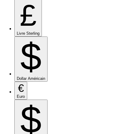
£
Livre Sterling
$
Dollar Américain
€
Euro
$