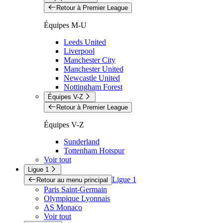
Retour à Premier League
Équipes M-U
Leeds United
Liverpool
Manchester City
Manchester United
Newcastle United
Nottingham Forest
Équipes V-Z
Retour à Premier League
Équipes V-Z
Sunderland
Tottenham Hotspur
Voir tout
Ligue 1
Ligue 1
Retour au menu principal
Paris Saint-Germain
Olympique Lyonnais
AS Monaco
Voir tout