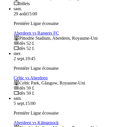
billets
sam.
29 août
15:00
Première Ligue écossaise
Aberdeen vs Rangers FC
Pittodrie Stadium
,
Aberdeen
,
Royaume-Uni
dès 52 £
dès 52 £
mer.
2 sept.
19:45
Première Ligue écossaise
Celtic vs Aberdeen
Celtic Park
,
Glasgow
,
Royaume-Uni
dès 59 £
dès 59 £
sam.
5 sept.
15:00
Première Ligue écossaise
Aberdeen vs Kilmarnock