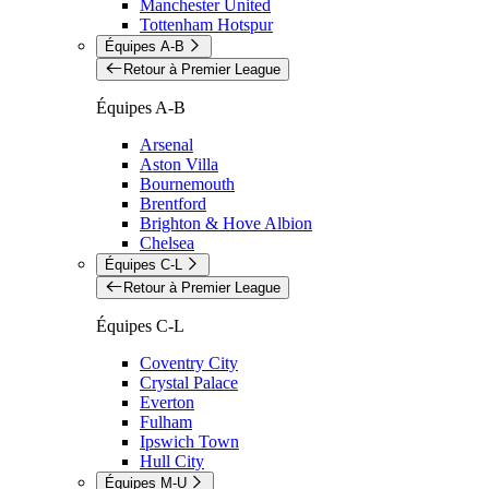
Manchester United
Tottenham Hotspur
Équipes A-B
Retour à Premier League
Équipes A-B
Arsenal
Aston Villa
Bournemouth
Brentford
Brighton & Hove Albion
Chelsea
Équipes C-L
Retour à Premier League
Équipes C-L
Coventry City
Crystal Palace
Everton
Fulham
Ipswich Town
Hull City
Équipes M-U