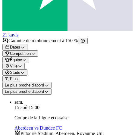
21 k
avis
Garantie de remboursement à 150 %
Dates
Compétition
Équipe
Ville
Stade
Plus
Le plus proche d'abord
Le plus proche d'abord
sam.
15 août
15:00
Coupe de la Ligue écossaise
Aberdeen vs Dundee FC
Pittodrie Stadium
,
Aberdeen
,
Royaume-Uni