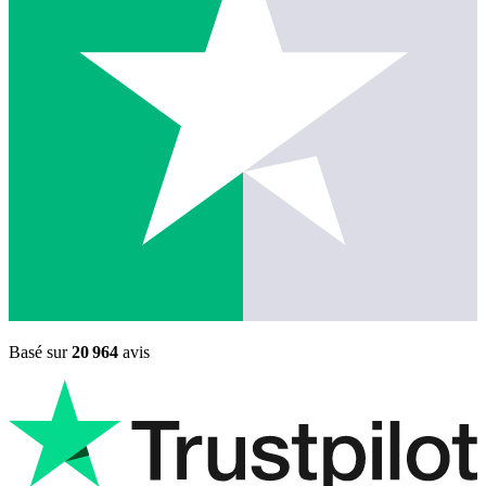
Basé sur
20 964
avis