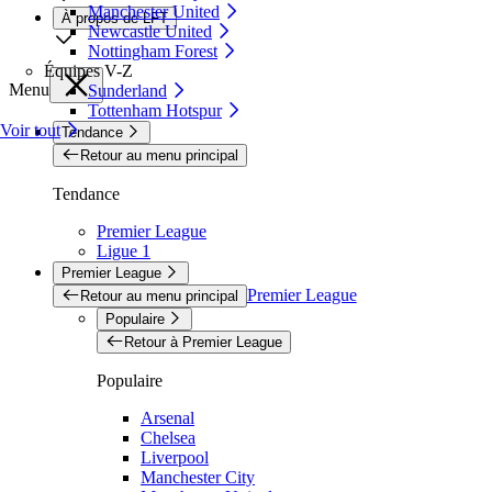
Manchester United
À propos de LFT
Newcastle United
Nottingham Forest
Équipes V-Z
Menu
Sunderland
Tottenham Hotspur
Voir tout
Tendance
Retour au menu principal
Tendance
Premier League
Ligue 1
Premier League
Premier League
Retour au menu principal
Populaire
Retour à Premier League
Populaire
Arsenal
Chelsea
Liverpool
Manchester City