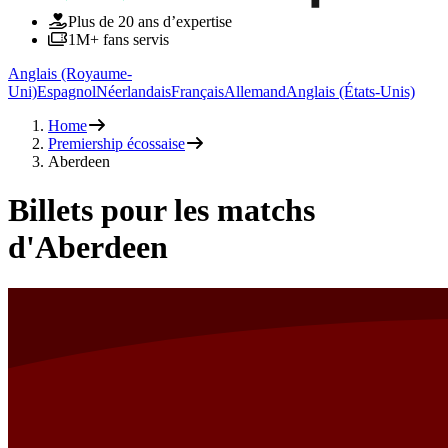
Plus de 20 ans d’expertise
1M+ fans servis
Anglais (Royaume-
Uni)
Espagnol
Néerlandais
Français
Allemand
Anglais (États-Unis)
Home
Premiership écossaise
Aberdeen
Billets pour les matchs
d'Aberdeen