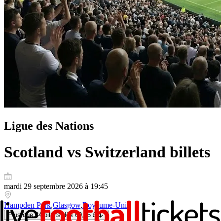
Ligue des Nations
Scotland vs Switzerland
billets
mardi 29 septembre 2026 à 19:45
Hampden Park
,
Glasgow
,
Royaume-Uni
Plus que 34 billets
dès
69,95 £