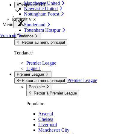
Manchester United
À propos de LFT
Newcastle United
Nottingham Forest
Équipes V-Z
Menu
Sunderland
Tottenham Hotspur
Voir tout
Tendance
Retour au menu principal
Tendance
Premier League
Ligue 1
Premier League
Premier League
Retour au menu principal
Populaire
Retour à Premier League
Populaire
Arsenal
Chelsea
Liverpool
Manchester City