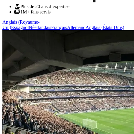
Plus de 20 ans d’expertise
1M+ fans servis
Anglais (Royaume-
Uni)
Espagnol
Néerlandais
Français
Allemand
Anglais (États-Unis)