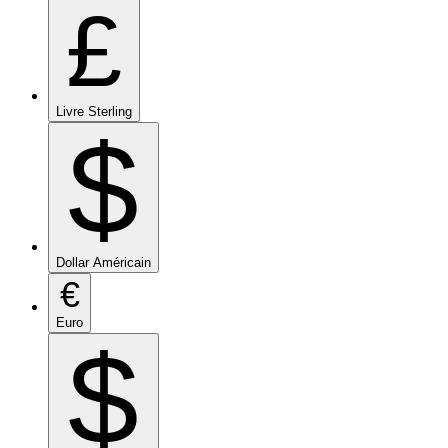
£
Livre Sterling
$
Dollar Américain
€
Euro
$