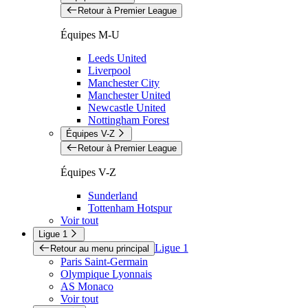
Retour à Premier League
Équipes M-U
Leeds United
Liverpool
Manchester City
Manchester United
Newcastle United
Nottingham Forest
Équipes V-Z
Retour à Premier League
Équipes V-Z
Sunderland
Tottenham Hotspur
Voir tout
Ligue 1
Ligue 1
Retour au menu principal
Paris Saint-Germain
Olympique Lyonnais
AS Monaco
Voir tout