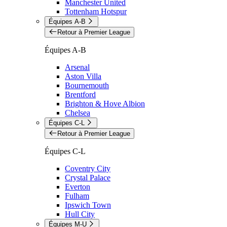
Manchester United
Tottenham Hotspur
Équipes A-B
Retour à Premier League
Équipes A-B
Arsenal
Aston Villa
Bournemouth
Brentford
Brighton & Hove Albion
Chelsea
Équipes C-L
Retour à Premier League
Équipes C-L
Coventry City
Crystal Palace
Everton
Fulham
Ipswich Town
Hull City
Équipes M-U