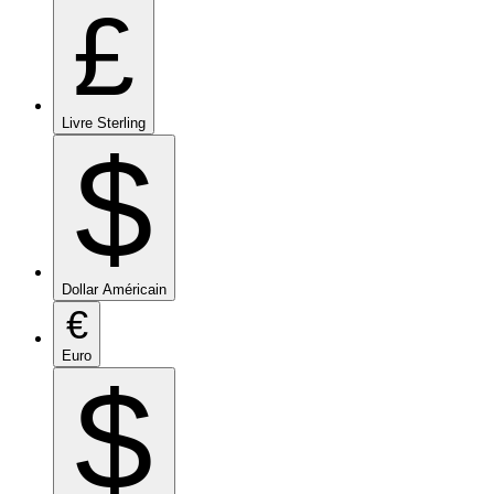
£
Livre Sterling
$
Dollar Américain
€
Euro
$