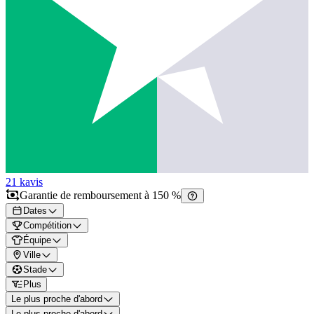
21 k
avis
Garantie de remboursement à 150 %
Dates
Compétition
Équipe
Ville
Stade
Plus
Le plus proche d'abord
Le plus proche d'abord