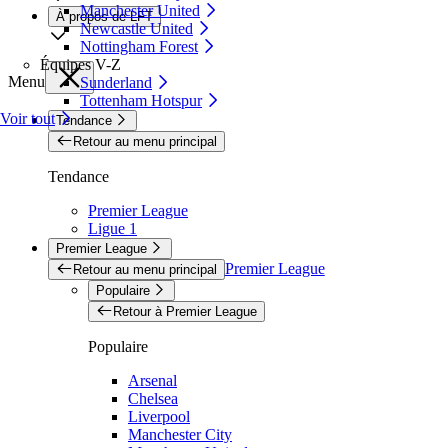
Manchester United
À propos de LFT
Newcastle United
Nottingham Forest
Équipes V-Z
Menu
Sunderland
Tottenham Hotspur
Voir tout
Tendance
Retour au menu principal
Tendance
Premier League
Ligue 1
Premier League
Premier League
Retour au menu principal
Populaire
Retour à Premier League
Populaire
Arsenal
Chelsea
Liverpool
Manchester City