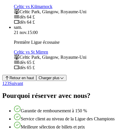
Celtic vs Kilmarnock
Celtic Park
,
Glasgow
,
Royaume-Uni
dès 64 £
dès 64 £
sam.
21 nov.
15:00
Première Ligue écossaise
Celtic vs St Mirren
Celtic Park
,
Glasgow
,
Royaume-Uni
dès 65 £
dès 65 £
Retour en haut
Charger plus
1
2
3
Suivant
Pourquoi réserver avec nous?
Garantie de remboursement à 150 %
Service client au niveau de la Ligue des Champions
Meilleure sélection de billets et prix