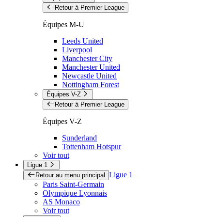
Retour à Premier League
Équipes M-U
Leeds United
Liverpool
Manchester City
Manchester United
Newcastle United
Nottingham Forest
Équipes V-Z
Retour à Premier League
Équipes V-Z
Sunderland
Tottenham Hotspur
Voir tout
Ligue 1
Ligue 1
Retour au menu principal
Paris Saint-Germain
Olympique Lyonnais
AS Monaco
Voir tout