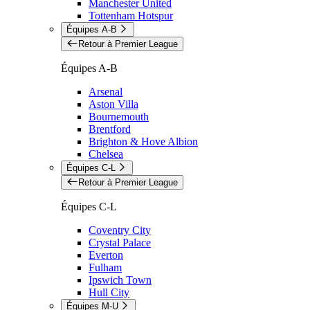
Manchester United
Tottenham Hotspur
Équipes A-B
Retour à Premier League
Équipes A-B
Arsenal
Aston Villa
Bournemouth
Brentford
Brighton & Hove Albion
Chelsea
Équipes C-L
Retour à Premier League
Équipes C-L
Coventry City
Crystal Palace
Everton
Fulham
Ipswich Town
Hull City
Équipes M-U