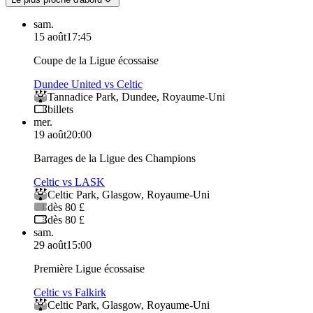
sam.
15 août
17:45
Coupe de la Ligue écossaise
Dundee United vs Celtic
Tannadice Park
,
Dundee
,
Royaume-Uni
billets
mer.
19 août
20:00
Barrages de la Ligue des Champions
Celtic vs LASK
Celtic Park
,
Glasgow
,
Royaume-Uni
dès 80 £
dès 80 £
sam.
29 août
15:00
Première Ligue écossaise
Celtic vs Falkirk
Celtic Park
,
Glasgow
,
Royaume-Uni