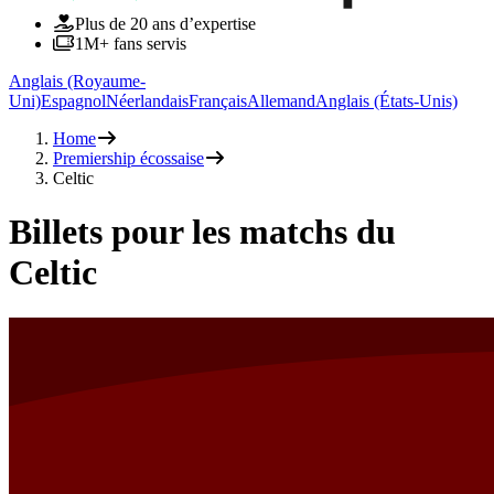
Plus de 20 ans d’expertise
1M+ fans servis
Anglais (Royaume-
Uni)
Espagnol
Néerlandais
Français
Allemand
Anglais (États-Unis)
Home
Premiership écossaise
Celtic
Billets pour les matchs du
Celtic