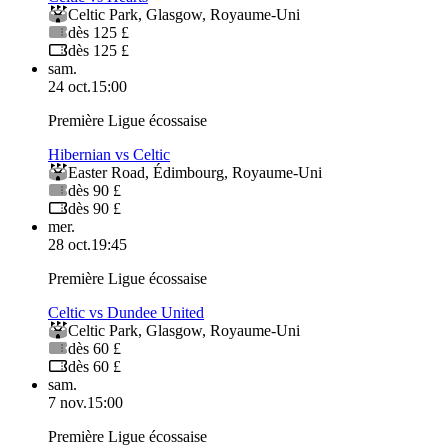
Celtic Park
,
Glasgow
,
Royaume-Uni
dès 125 £
dès 125 £
sam.
24 oct.
15:00
Première Ligue écossaise
Hibernian vs Celtic
Easter Road
,
Édimbourg
,
Royaume-Uni
dès 90 £
dès 90 £
mer.
28 oct.
19:45
Première Ligue écossaise
Celtic vs Dundee United
Celtic Park
,
Glasgow
,
Royaume-Uni
dès 60 £
dès 60 £
sam.
7 nov.
15:00
Première Ligue écossaise