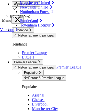
Manchester United
À propos de LFT
Newcastle United
Nottingham Forest
Équipes V-Z
Menu
Sunderland
Tottenham Hotspur
Voir tout
Tendance
Retour au menu principal
Tendance
Premier League
Ligue 1
Premier League
Premier League
Retour au menu principal
Populaire
Retour à Premier League
Populaire
Arsenal
Chelsea
Liverpool
Manchester City