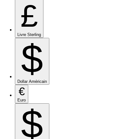
£
Livre Sterling
$
Dollar Américain
€
Euro
$