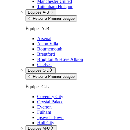
Manchester United
Tottenham Hotspur
Équipes A-B
Retour à Premier League
Équipes A-B
Arsenal
Aston Villa
Bournemouth
Brentford
Brighton & Hove Albion
Chelsea
Équipes C-L
Retour à Premier League
Équipes C-L
Coventry City
Crystal Palace
Everton
Fulham
Ipswich Town
Hull City
Équipes M-U