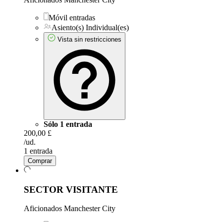
Móvil entradas
Asiento(s) Individual(es)
Vista sin restricciones
Sólo 1 entrada
200,00 £
/ud.
1 entrada
Comprar
SECTOR VISITANTE
Aficionados Manchester City