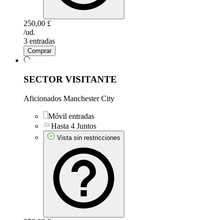
250,00 £
/ud.
3 entradas
Comprar
SECTOR VISITANTE
Aficionados Manchester City
Móvil entradas
Hasta 4 Juntos
Vista sin restricciones