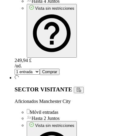
Hasta 4 Juntos
Vista sin restricciones
249,94 £
/ud.
Comprar
SECTOR VISITANTE
Aficionados Manchester City
Móvil entradas
Hasta 2 Juntos
Vista sin restricciones