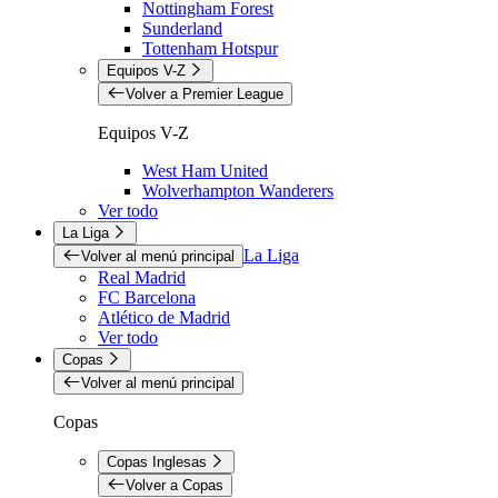
Nottingham Forest
Sunderland
Tottenham Hotspur
Equipos V-Z
Volver a Premier League
Equipos V-Z
West Ham United
Wolverhampton Wanderers
Ver todo
La Liga
La Liga
Volver al menú principal
Real Madrid
FC Barcelona
Atlético de Madrid
Ver todo
Copas
Volver al menú principal
Copas
Copas Inglesas
Volver a Copas