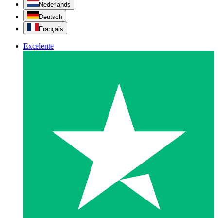
Nederlands
Deutsch
Français
Excelente