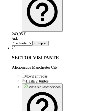
249,95 £
/ud.
Comprar
SECTOR VISITANTE
Aficionados Manchester City
Móvil entradas
Hasta 2 Juntos
Vista sin restricciones