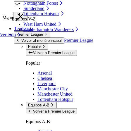
Nottingham Forest
Sunderland
Tottenham Hotspur
Menú
Equipos V-Z
West Ham United
Tendencia
Wolverhampton Wanderers
Premier League
Ver todo
Premier League
Volver al menú principal
Popular
Volver a Premier League
Popular
Arsenal
Chelsea
Liverpool
Manchester City
Manchester United
Tottenham Hotspur
Equipos A-B
Volver a Premier League
Equipos A-B