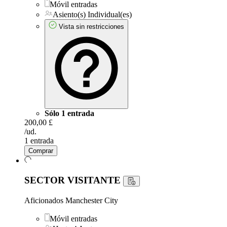
Móvil entradas
Asiento(s) Individual(es)
Vista sin restricciones
Sólo 1 entrada
200,00 £
/ud.
1 entrada
Comprar
SECTOR VISITANTE
Aficionados Manchester City
Móvil entradas