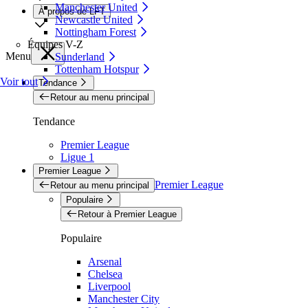
Manchester United
À propos de LFT
Newcastle United
Nottingham Forest
Équipes V-Z
Menu
Sunderland
Tottenham Hotspur
Voir tout
Tendance
Retour au menu principal
Tendance
Premier League
Ligue 1
Premier League
Premier League
Retour au menu principal
Populaire
Retour à Premier League
Populaire
Arsenal
Chelsea
Liverpool
Manchester City