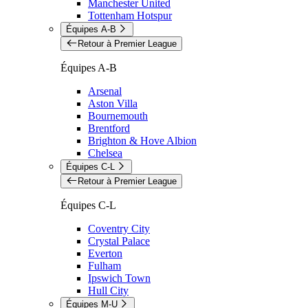
Manchester United
Tottenham Hotspur
Équipes A-B
Retour à Premier League
Équipes A-B
Arsenal
Aston Villa
Bournemouth
Brentford
Brighton & Hove Albion
Chelsea
Équipes C-L
Retour à Premier League
Équipes C-L
Coventry City
Crystal Palace
Everton
Fulham
Ipswich Town
Hull City
Équipes M-U