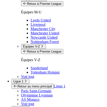
Retour à Premier League
Équipes M-U
Leeds United
Liverpool
Manchester City
Manchester United
Newcastle United
Nottingham Forest
Équipes V-Z
Retour à Premier League
Équipes V-Z
Sunderland
Tottenham Hotspur
Voir tout
Ligue 1
Ligue 1
Retour au menu principal
Paris Saint-Germain
Olympique Lyonnais
AS Monaco
Voir tout