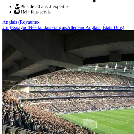
Plus de 20 ans d’expertise
1M+ fans servis
Anglais (Royaume-
Uni)
Espagnol
Néerlandais
Français
Allemand
Anglais (États-Unis)