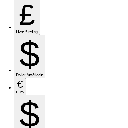
£
Livre Sterling
$
Dollar Américain
€
Euro
$