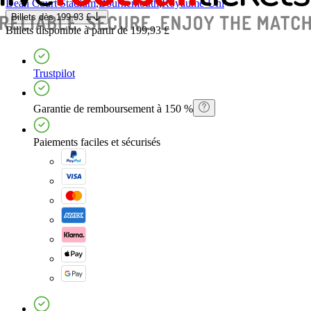
Dean Court Stadium
,
Bournemouth
,
Royaume-Uni
Billets
dès
199,93 £
Billets
disponible à partir de
199,93 £
Trustpilot
Garantie de remboursement à 150 %
Paiements faciles et sécurisés