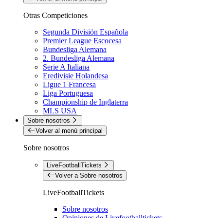
Otras Competiciones
Segunda División Española
Premier League Escocesa
Bundesliga Alemana
2. Bundesliga Alemana
Serie A Italiana
Eredivisie Holandesa
Ligue 1 Francesa
Liga Portuguesa
Championship de Inglaterra
MLS USA
Sobre nosotros
Volver al menú principal
Sobre nosotros
LiveFootballTickets
Volver a Sobre nosotros
LiveFootballTickets
Sobre nosotros
Opiniones de Livefootballtickets