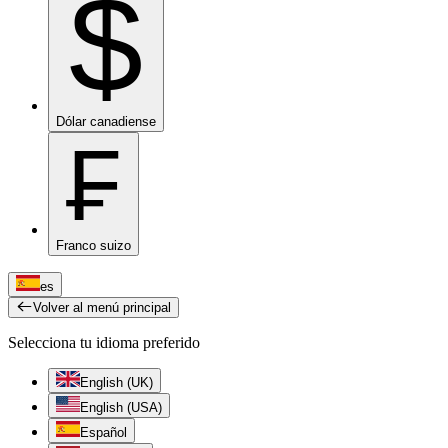
$
Dólar canadiense
₣
Franco suizo
es
Volver al menú principal
Selecciona tu idioma preferido
English (UK)
English (USA)
Español