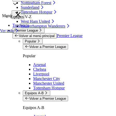
Nottingham Forest
Sunderland
Tottenham Hotspur
Menú
Equipos V-Z
West Ham United
Tendencia
Wolverhampton Wanderers
Premier League
Ver todo
Premier League
Volver al menú principal
Popular
Volver a Premier League
Popular
Arsenal
Chelsea
Liverpool
Manchester City
Manchester United
Tottenham Hotspur
Equipos A-B
Volver a Premier League
Equipos A-B