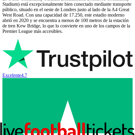
Stadium) está excepcionalmente bien conectado mediante transporte
público, situado en el oeste de Londres justo al lado de la A4 Great
West Road. Con una capacidad de 17.250, este estadio moderno
abrió en 2020 y se encuentra a menos de 100 metros de la estación
de tren Kew Bridge, lo que lo convierte en uno de los campos de la
Premier League más accesibles.
Excelente
4.7