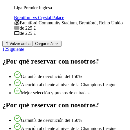
Liga Premier Inglesa
Brentford vs Crystal Palace
Brentford Community Stadium
,
Brentford
,
Reino Unido
de 225 £
de 225 £
Volver arriba
Cargar más
1
2
Siguiente
¿Por qué reservar con nosotros?
Garantía de devolución del 150%
Atención al cliente al nivel de la Champions League
Mejor selección y precios de entradas
¿Por qué reservar con nosotros?
Garantía de devolución del 150%
Atención al cliente al nivel de la Champions League