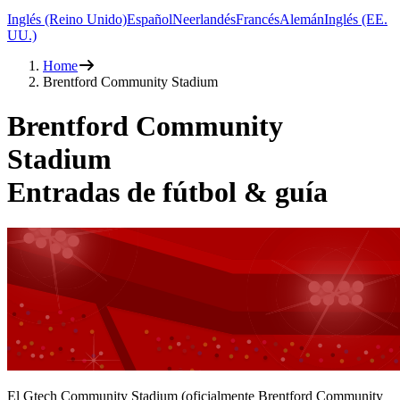
Inglés (Reino Unido)
Español
Neerlandés
Francés
Alemán
Inglés (EE.
UU.)
Home
Brentford Community Stadium
Brentford Community
Stadium
Entradas de fútbol & guía
El Gtech Community Stadium (oficialmente Brentford Community