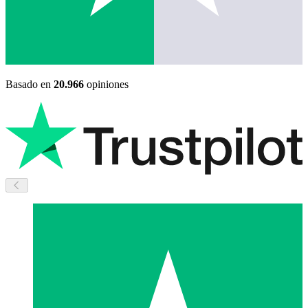
Basado en
20.966
opiniones