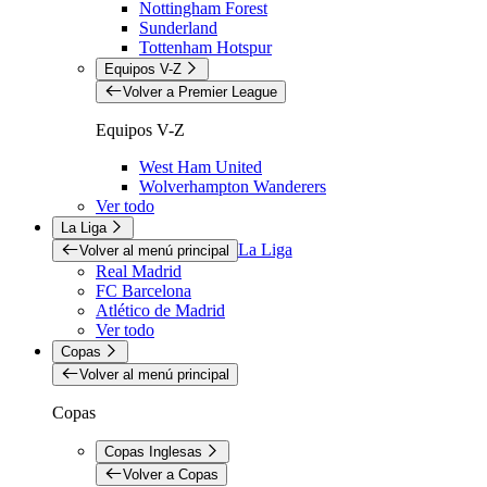
Nottingham Forest
Sunderland
Tottenham Hotspur
Equipos V-Z
Volver a Premier League
Equipos V-Z
West Ham United
Wolverhampton Wanderers
Ver todo
La Liga
La Liga
Volver al menú principal
Real Madrid
FC Barcelona
Atlético de Madrid
Ver todo
Copas
Volver al menú principal
Copas
Copas Inglesas
Volver a Copas