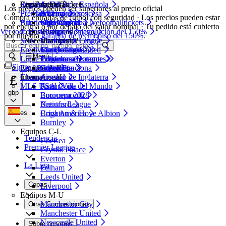
Popular
Real Madrid
Copas Inglesas
Segunda División Española
LiveFootballTickets
Los precios pueden ser superiores al precio oficial
FC Barcelona
Premier League Escocesa
Arsenal
FA Cup
Sobre nosotros
Compra entradas de fútbol con seguridad · Los precios pueden estar
Atlético de Madrid
Bundesliga Alemana
Chelsea
EFL Cup
Opiniones de Livefootballtickets
por encima o por debajo del valor nominal · Tu pedido está cubierto
Ver todo
Copas Europeas
2. Bundesliga Alemana
Liverpool
Garantía de devolución del 150%
por nuestra
garantía de reembolso del 150%
.
Serie A Italiana
¿Necesitar ayuda?
Manchester City
Champions League
Eredivisie Holandesa
Manchester United
Europa Ligue
Contáctanos
Menú
Ligue 1 Francesa
Tottenham Hotspur
Conference League
Preguntas frecuentes
Sigue tus entradas
Equipos A-B
Liga Portuguesa
Supercopa
Cómo Funciona
£
Internacional
Championship de Inglaterra
Arsenal
MLS USA
Aston Villa
Final Copa del Mundo
gbp
Bournemouth
Eurocopa 2028
Brentford
Nations League
es
Brighton & Hove Albion
Copa América
Burnley
Equipos C-L
Tendencia
Chelsea
Premier League
Crystal Palace
Everton
La Liga
Fulham
Leeds United
Copas
Liverpool
Equipos M-U
Manchester City
Otras Competiciones
Manchester United
Newcastle United
Sobre nosotros