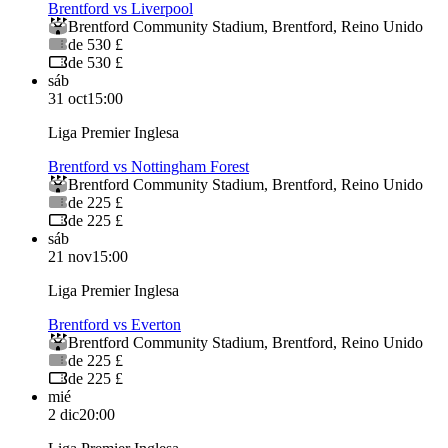
Brentford vs Liverpool
Brentford Community Stadium
,
Brentford
,
Reino Unido
de 530 £
de 530 £
sáb
31 oct
15:00
Liga Premier Inglesa
Brentford vs Nottingham Forest
Brentford Community Stadium
,
Brentford
,
Reino Unido
de 225 £
de 225 £
sáb
21 nov
15:00
Liga Premier Inglesa
Brentford vs Everton
Brentford Community Stadium
,
Brentford
,
Reino Unido
de 225 £
de 225 £
mié
2 dic
20:00