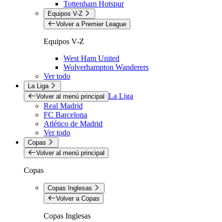
Tottenham Hotspur
Equipos V-Z
Volver a Premier League
Equipos V-Z
West Ham United
Wolverhampton Wanderers
Ver todo
La Liga
La Liga
Volver al menú principal
Real Madrid
FC Barcelona
Atlético de Madrid
Ver todo
Copas
Volver al menú principal
Copas
Copas Inglesas
Volver a Copas
Copas Inglesas