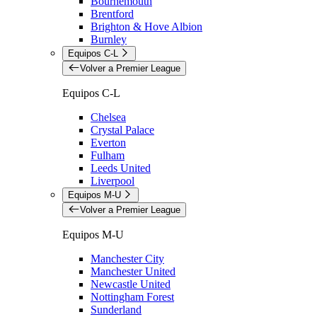
Bournemouth
Brentford
Brighton & Hove Albion
Burnley
Equipos C-L
Volver a Premier League
Equipos C-L
Chelsea
Crystal Palace
Everton
Fulham
Leeds United
Liverpool
Equipos M-U
Volver a Premier League
Equipos M-U
Manchester City
Manchester United
Newcastle United
Nottingham Forest
Sunderland