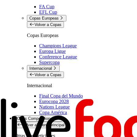
FA Cup
EFL Cup
Copas Europeas
Volver a Copas
Copas Europeas
Champions League
Europa Ligue
Conference League
Supercopa
Internacional
Volver a Copas
Internacional
Final Copa del Mundo
Eurocopa 2028
Nations League
Copa América
Otras Competiciones
Volver al menú principal
Otras Competiciones