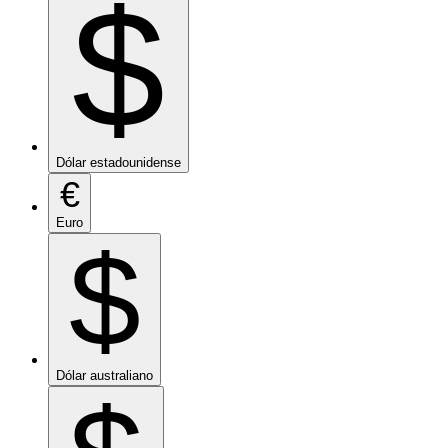
$
Dólar estadounidense
€
Euro
$
Dólar australiano