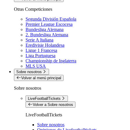
Otras Competiciones
Segunda División Española
Premier League Escocesa
Bundesliga Alemana
2. Bundesliga Alemana
Serie A Italiana
Eredivisie Holandesa
Ligue 1 Francesa
Liga Portuguesa
Championship de Inglaterra
MLS USA
Sobre nosotros
Volver al menú principal
Sobre nosotros
LiveFootballTickets
Volver a Sobre nosotros
LiveFootballTickets
Sobre nosotros
Opiniones de Livefootballtickets