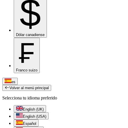
$
Dólar canadiense
₣
Franco suizo
es
Volver al menú principal
Selecciona tu idioma preferido
English (UK)
English (USA)
Español