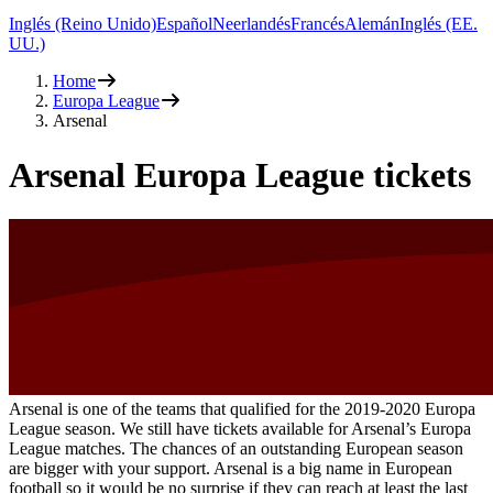
Inglés (Reino Unido)
Español
Neerlandés
Francés
Alemán
Inglés (EE.
UU.)
Home
Europa League
Arsenal
Arsenal Europa League tickets
Arsenal is one of the teams that qualified for the 2019-2020 Europa
League season. We still have tickets available for Arsenal’s Europa
League matches. The chances of an outstanding European season
are bigger with your support. Arsenal is a big name in European
football so it would be no surprise if they can reach at least the last