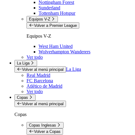
Nottingham Forest
Sunderland
Tottenham Hotspur
Equipos V-Z
Volver a Premier League
Equipos V-Z
West Ham United
Wolverhampton Wanderers
Ver todo
La Liga
La Liga
Volver al menú principal
Real Madrid
FC Barcelona
Atlético de Madrid
Ver todo
Copas
Volver al menú principal
Copas
Copas Inglesas
Volver a Copas