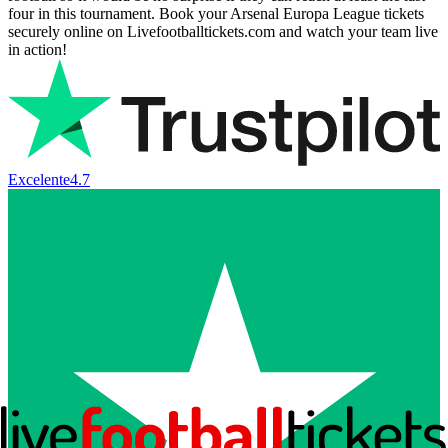
four in this tournament. Book your Arsenal Europa League tickets
securely online on Livefootballtickets.com and watch your team live
in action!
Excelente
4.7