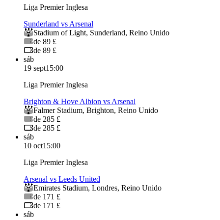
Liga Premier Inglesa
Sunderland vs Arsenal
Stadium of Light
,
Sunderland
,
Reino Unido
de 89 £
de 89 £
sáb
19 sept
15:00
Liga Premier Inglesa
Brighton & Hove Albion vs Arsenal
Falmer Stadium
,
Brighton
,
Reino Unido
de 285 £
de 285 £
sáb
10 oct
15:00
Liga Premier Inglesa
Arsenal vs Leeds United
Emirates Stadium
,
Londres
,
Reino Unido
de 171 £
de 171 £
sáb