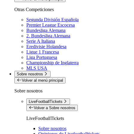
Otras Competiciones
Segunda División Española
Premier League Escocesa
Bundesliga Alemana
2. Bundesliga Alemana
Serie A Italiana
Eredivisie Holandesa
Ligue 1 Francesa
Liga Portuguesa
Championship de Inglaterra
MLS USA
Sobre nosotros
Volver al menú principal
Sobre nosotros
LiveFootballTickets
Volver a Sobre nosotros
LiveFootballTickets
Sobre nosotros
Opiniones de Livefootballtickets