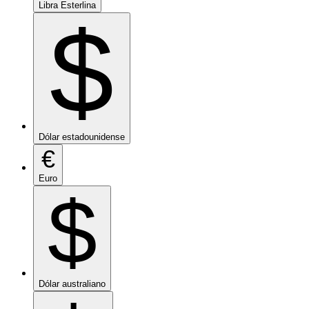
Libra Esterlina
$
Dólar estadounidense
€
Euro
$
Dólar australiano