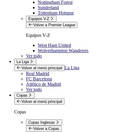
Nottingham Forest
Sunderland
Tottenham Hotspur
Equipos V-Z
Volver a Premier League
Equipos V-Z
West Ham United
Wolverhampton Wanderers
Ver todo
La Liga
La Liga
Volver al menú principal
Real Madrid
FC Barcelona
Atlético de Madrid
Ver todo
Copas
Volver al menú principal
Copas
Copas Inglesas
Volver a Copas