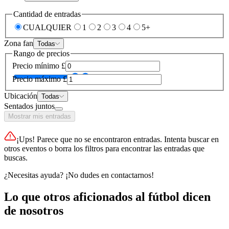
Cantidad de entradas
CUALQUIER
1
2
3
4
5+
Zona fan
Todas
Rango de precios
Precio mínimo
£
Precio máximo
£
Ubicación
Todas
Sentados juntos
Mostrar mis entradas
¡Ups! Parece que no se encontraron entradas. Intenta buscar en
otros eventos o borra los filtros para encontrar las entradas que
buscas.
¿Necesitas ayuda? ¡No dudes en contactarnos!
Lo que otros aficionados al fútbol dicen
de nosotros