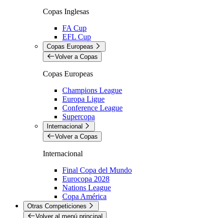
Copas Inglesas
FA Cup
EFL Cup
Copas Europeas
Volver a Copas
Copas Europeas
Champions League
Europa Ligue
Conference League
Supercopa
Internacional
Volver a Copas
Internacional
Final Copa del Mundo
Eurocopa 2028
Nations League
Copa América
Otras Competiciones
Volver al menú principal