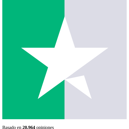
Basado en
20.964
opiniones