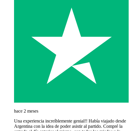
hace 2 meses
Una experiencia increíblemente genial!! Había viajado desde
Argentina con la idea de poder asistir al partido. Compré la