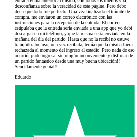
entrada el día anterior al mismo, con todos los miedos y la
desconfianza sobre la veracidad de esta página. Pero debo
decir que todo fue perfecto. Una vez finalizado el trámite de
compra, me enviaron un correo electrónico con las
instrucciones para la recepción de la entrada. El correo
estipulaba que la entrada sería enviada a una app que yo debí
descargar en mi teléfono, y que la misma sería enviada en la
mañana del día del partido. Hasta que no la recibí no estuve
tranquilo. Incluso, una vez recibida, temía que la misma fuera
rechazada al momento del ingreso al estadio. Pero nada de eso
ocurrió, pude ingresar sin ningún inconveniente y disfrutar de
un partido fantástico desde una muy buena ubicación!!
Sencillamente genial!!
Eduardo