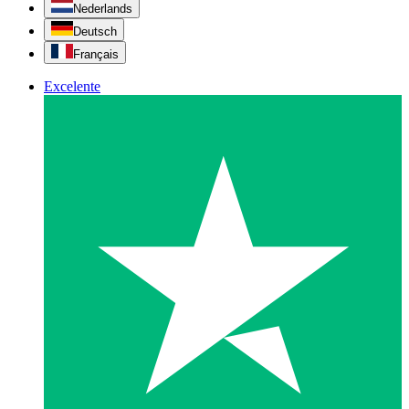
Nederlands
Deutsch
Français
Excelente