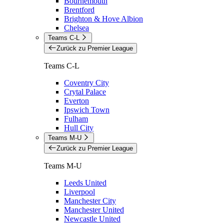
Bournemouth
Brentford
Brighton & Hove Albion
Chelsea
Teams C-L
Zurück zu Premier League
Teams C-L
Coventry City
Crytal Palace
Everton
Ipswich Town
Fulham
Hull City
Teams M-U
Zurück zu Premier League
Teams M-U
Leeds United
Liverpool
Manchester City
Manchester United
Newcastle United