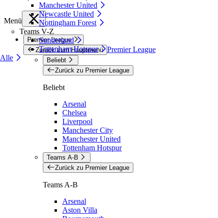
Manchester United
Newcastle United
Menü
Nottingham Forest
Teams V-Z
Premier League
Sunderland
Tottenham Hotspur
Premier League
Zurück zum Hauptmenü
Alle
Beliebt
Zurück zu Premier League
Beliebt
Arsenal
Chelsea
Liverpool
Manchester City
Manchester United
Tottenham Hotspur
Teams A-B
Zurück zu Premier League
Teams A-B
Arsenal
Aston Villa