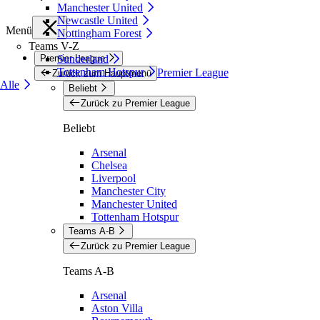
Manchester United
Newcastle United
Menü
Nottingham Forest
Teams V-Z
Premier League
Sunderland
Tottenham Hotspur
Premier League
Zurück zum Hauptmenü
Alle
Beliebt
Zurück zu Premier League
Beliebt
Arsenal
Chelsea
Liverpool
Manchester City
Manchester United
Tottenham Hotspur
Teams A-B
Zurück zu Premier League
Teams A-B
Arsenal
Aston Villa