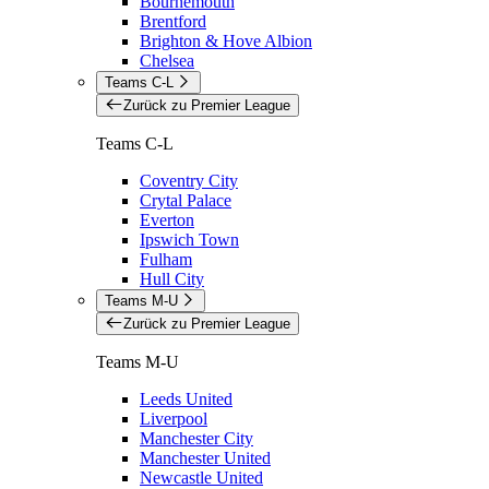
Bournemouth
Brentford
Brighton & Hove Albion
Chelsea
Teams C-L
Zurück zu Premier League
Teams C-L
Coventry City
Crytal Palace
Everton
Ipswich Town
Fulham
Hull City
Teams M-U
Zurück zu Premier League
Teams M-U
Leeds United
Liverpool
Manchester City
Manchester United
Newcastle United