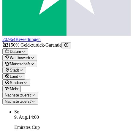
20.964
Bewertungen
150% Geld-zurück-Garantie
Datum
Wettbewerb
Mannschaft
Stadt
Land
Stadion
Mehr
Nächste zuerst
Nächste zuerst
So
9. Aug.
14:00
Emirates Cup