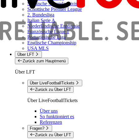
Spanische Segunda Division
Schottische Premier League
2. Bundesliga
Italian Serie A
Niederländische Eredivisie
Französische Ligue 1
Portugiesische Liga
Englische Championship
USA MLS
Über LFT
Zurück zum Hauptmenü
Über LFT
Über LiveFootballTickets
Zurück zu Über LFT
Über LiveFootballTickets
Über uns
So funktioniert es
Referenzen
Fragen?
Zurück zu Über LFT