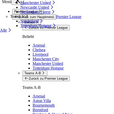
Menü
Manchester United
Newcastle United
Premier League
Nottingham Forest
Teams V-Z
Premier League
Zurück zum Hauptmenü
Sunderland
Beliebt
Tottenham Hotspur
Zurück zu Premier League
Alle
Beliebt
Arsenal
Chelsea
Liverpool
Manchester City
Manchester United
Tottenham Hotspur
Teams A-B
Zurück zu Premier League
Teams A-B
Arsenal
Aston Villa
Bournemouth
Brentford