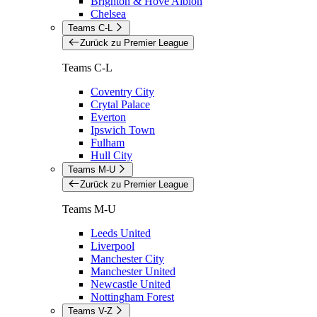
Brighton & Hove Albion
Chelsea
Teams C-L
Zurück zu Premier League
Teams C-L
Coventry City
Crytal Palace
Everton
Ipswich Town
Fulham
Hull City
Teams M-U
Zurück zu Premier League
Teams M-U
Leeds United
Liverpool
Manchester City
Manchester United
Newcastle United
Nottingham Forest
Teams V-Z