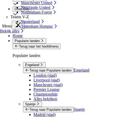
Manchester United
Newcastle United
Over Ons
Nottingham Forest
Teams V-Z
Sunderland
Menu
Tottenham Hotspur
Bekijk alles
Home
Populaire landen
Terug naar het hoofdmenu
Populaire landen
Engeland
Engeland
Terug naar Populaire landen
London (stad)
Liverpool (stad)
Manchester (stad)
Premier League
Championship
Alles bekijken
Spanje
Spanje
Terug naar Populaire landen
Madrid (stad)