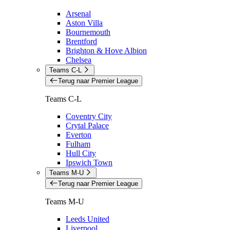
Arsenal
Aston Villa
Bournemouth
Brentford
Brighton & Hove Albion
Chelsea
Teams C-L
Terug naar Premier League
Teams C-L
Coventry City
Crytal Palace
Everton
Fulham
Hull City
Ipswich Town
Teams M-U
Terug naar Premier League
Teams M-U
Leeds United
Liverpool