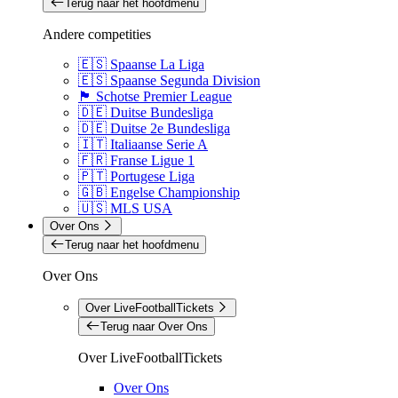
Terug naar het hoofdmenu
Andere competities
🇪🇸 Spaanse La Liga
🇪🇸 Spaanse Segunda Division
🏴󠁧󠁢󠁳󠁣󠁴󠁿 Schotse Premier League
🇩🇪 Duitse Bundesliga
🇩🇪 Duitse 2e Bundesliga
🇮🇹 Italiaanse Serie A
🇫🇷 Franse Ligue 1
🇵🇹 Portugese Liga
🇬🇧 Engelse Championship
🇺🇸 MLS USA
Over Ons
Terug naar het hoofdmenu
Over Ons
Over LiveFootballTickets
Terug naar Over Ons
Over LiveFootballTickets
Over Ons