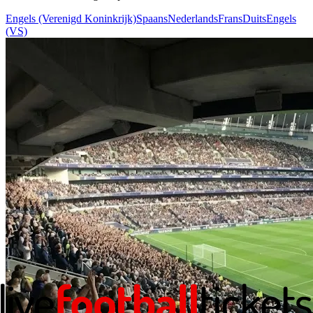
Engels (Verenigd Koninkrijk)
Spaans
Nederlands
Frans
Duits
Engels
(VS)