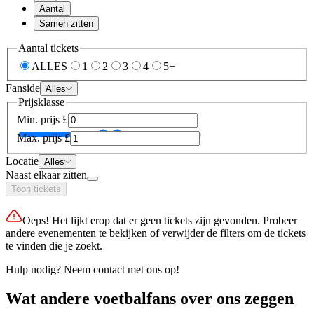
Aantal
Samen zitten
Aantal tickets
ALLES
1
2
3
4
5+
Fanside
Alles
Prijsklasse
Min. prijs
£
Max. prijs
£
Locatie
Alles
Naast elkaar zitten
Toon tickets
Oeps! Het lijkt erop dat er geen tickets zijn gevonden. Probeer
andere evenementen te bekijken of verwijder de filters om de tickets
te vinden die je zoekt.
Hulp nodig? Neem contact met ons op!
Wat andere voetbalfans over ons zeggen