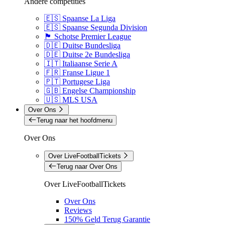
Andere competities
🇪🇸 Spaanse La Liga
🇪🇸 Spaanse Segunda Division
🏴󠁧󠁢󠁳󠁣󠁴󠁿 Schotse Premier League
🇩🇪 Duitse Bundesliga
🇩🇪 Duitse 2e Bundesliga
🇮🇹 Italiaanse Serie A
🇫🇷 Franse Ligue 1
🇵🇹 Portugese Liga
🇬🇧 Engelse Championship
🇺🇸 MLS USA
Over Ons
Terug naar het hoofdmenu
Over Ons
Over LiveFootballTickets
Terug naar Over Ons
Over LiveFootballTickets
Over Ons
Reviews
150% Geld Terug Garantie