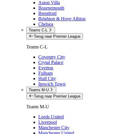
Aston Villa
Bournemouth
Brentford
Brighton & Hove Albion
Chelsea
Teams C-L
Terug naar Premier League
Teams C-L
Coventry City
Crytal Palace
Everton
Fulham
Hull City
Ipswich Town
Teams M-U
Terug naar Premier League
Teams M-U
Leeds United
Liverpool
Manchester City
Manchester United