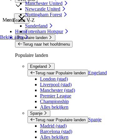
Manchester United
Newcastle United
Nottingham Forest
Menu
Teams V-Z
Sunderland
Home
Tottenham Hotspur
Bekijk alles
Populaire landen
Terug naar het hoofdmenu
Populaire landen
Engeland
Engeland
Terug naar Populaire landen
London (stad)
Liverpool (stad)
Manchester (stad)
Premier League
Championship
Alles bekijken
Spanje
Spanje
Terug naar Populaire landen
Madrid (stad)
Barcelona (stad)
Alles bekijken