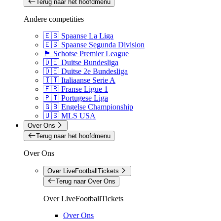
Terug naar het hoofdmenu
Andere competities
🇪🇸 Spaanse La Liga
🇪🇸 Spaanse Segunda Division
🏴󠁧󠁢󠁳󠁣󠁴󠁿 Schotse Premier League
🇩🇪 Duitse Bundesliga
🇩🇪 Duitse 2e Bundesliga
🇮🇹 Italiaanse Serie A
🇫🇷 Franse Ligue 1
🇵🇹 Portugese Liga
🇬🇧 Engelse Championship
🇺🇸 MLS USA
Over Ons
Terug naar het hoofdmenu
Over Ons
Over LiveFootballTickets
Terug naar Over Ons
Over LiveFootballTickets
Over Ons