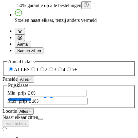
150% garantie op alle bestellingen
Stoelen naast elkaar, tenzij anders vermeld
Aantal
Samen zitten
Aantal tickets
ALLES
1
2
3
4
5+
Fanside
Alles
Prijsklasse
Min. prijs
£
Max. prijs
£
Locatie
Alles
Naast elkaar zitten
Toon tickets