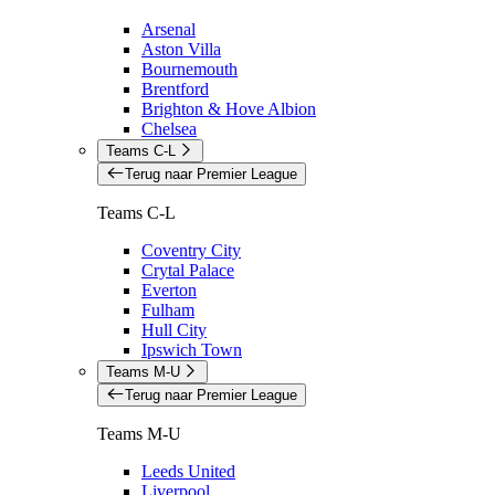
Arsenal
Aston Villa
Bournemouth
Brentford
Brighton & Hove Albion
Chelsea
Teams C-L
Terug naar Premier League
Teams C-L
Coventry City
Crytal Palace
Everton
Fulham
Hull City
Ipswich Town
Teams M-U
Terug naar Premier League
Teams M-U
Leeds United
Liverpool