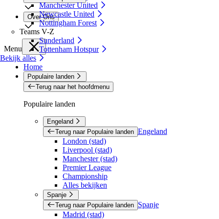
Manchester United
Newcastle United
Over Ons
Nottingham Forest
Teams V-Z
Sunderland
Menu
Tottenham Hotspur
Bekijk alles
Home
Populaire landen
Terug naar het hoofdmenu
Populaire landen
Engeland
Engeland
Terug naar Populaire landen
London (stad)
Liverpool (stad)
Manchester (stad)
Premier League
Championship
Alles bekijken
Spanje
Spanje
Terug naar Populaire landen
Madrid (stad)