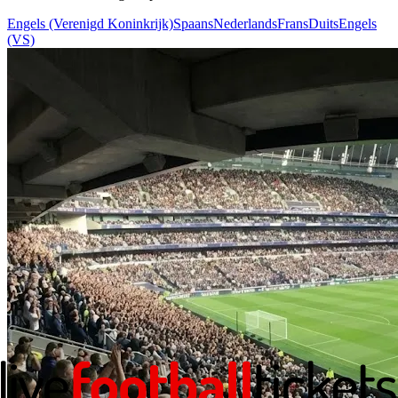
Engels (Verenigd Koninkrijk)
Spaans
Nederlands
Frans
Duits
Engels
(VS)