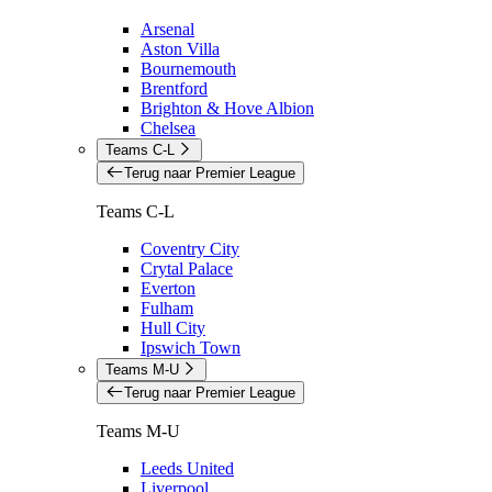
Arsenal
Aston Villa
Bournemouth
Brentford
Brighton & Hove Albion
Chelsea
Teams C-L
Terug naar Premier League
Teams C-L
Coventry City
Crytal Palace
Everton
Fulham
Hull City
Ipswich Town
Teams M-U
Terug naar Premier League
Teams M-U
Leeds United
Liverpool