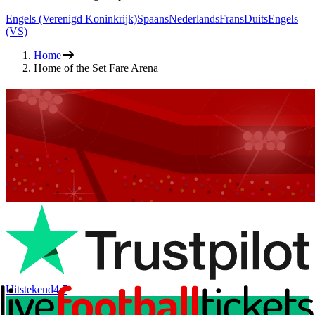
Engels (Verenigd Koninkrijk)
Spaans
Nederlands
Frans
Duits
Engels
(VS)
Home
Home of the Set Fare Arena
Uitstekend
4.7