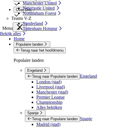
Manchester United
Newcastle United
Over Ons
Nottingham Forest
Teams V-Z
Sunderland
Menu
Tottenham Hotspur
Bekijk alles
Home
Populaire landen
Terug naar het hoofdmenu
Populaire landen
Engeland
Engeland
Terug naar Populaire landen
London (stad)
Liverpool (stad)
Manchester (stad)
Premier League
Championship
Alles bekijken
Spanje
Spanje
Terug naar Populaire landen
Madrid (stad)