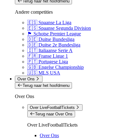
Terug naar het hoofdmenu
Andere competities
🇪🇸 Spaanse La Liga
🇪🇸 Spaanse Segunda Division
🏴󠁧󠁢󠁳󠁣󠁴󠁿 Schotse Premier League
🇩🇪 Duitse Bundesliga
🇩🇪 Duitse 2e Bundesliga
🇮🇹 Italiaanse Serie A
🇫🇷 Franse Ligue 1
🇵🇹 Portugese Liga
🇬🇧 Engelse Championship
🇺🇸 MLS USA
Over Ons
Terug naar het hoofdmenu
Over Ons
Over LiveFootballTickets
Terug naar Over Ons
Over LiveFootballTickets
Over Ons