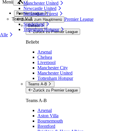
Menü
Manchester United
Newcastle United
Premier League
Nottingham Forest
Teams V-Z
Premier League
Zurück zum Hauptmenü
Sunderland
Beliebt
Tottenham Hotspur
Zurück zu Premier League
Alle
Beliebt
Arsenal
Chelsea
Liverpool
Manchester City
Manchester United
Tottenham Hotspur
Teams A-B
Zurück zu Premier League
Teams A-B
Arsenal
Aston Villa
Bournemouth
Brentford