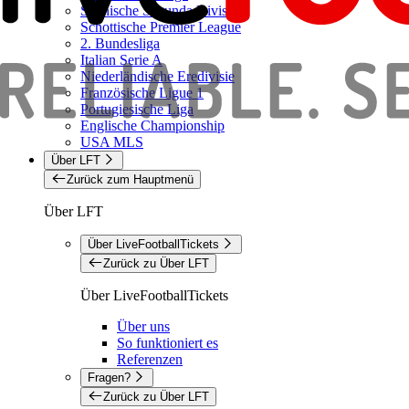
Spanische Segunda Division
Schottische Premier League
2. Bundesliga
Italian Serie A
Niederländische Eredivisie
Französische Ligue 1
Portugiesische Liga
Englische Championship
USA MLS
Über LFT
Zurück zum Hauptmenü
Über LFT
Über LiveFootballTickets
Zurück zu Über LFT
Über LiveFootballTickets
Über uns
So funktioniert es
Referenzen
Fragen?
Zurück zu Über LFT