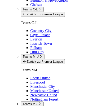
Brighton & Hove Albion
Chelsea
Teams C-L
Zurück zu Premier League
Teams C-L
Coventry City
Crytal Palace
Everton
Ipswich Town
Fulham
Hull City
Teams M-U
Zurück zu Premier League
Teams M-U
Leeds United
Liverpool
Manchester City
Manchester United
Newcastle United
Nottingham Forest
Teams V-Z