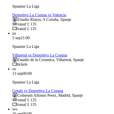
Spaanse La Liga
Deportivo La Coruna vs Valencia
Estadio Riazor
,
A Coruña
,
Spanje
vanaf £ 135
vanaf £ 135
za
5 sep
21:00
Spaanse La Liga
Villarreal vs Deportivo La Coruna
Estadio de la Ceramica
,
Villarreal
,
Spanje
tickets
zo
13 sep
00:00
Spaanse La Liga
Getafe vs Deportivo La Coruna
Coliseum Alfonso Perez
,
Madrid
,
Spanje
vanaf £ 135
vanaf £ 135
wo
16 sep
00:00