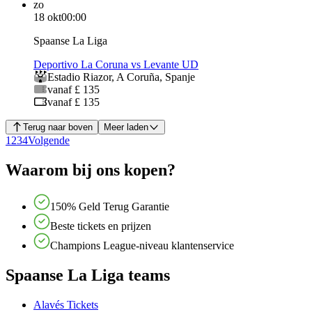
zo
18 okt
00:00
Spaanse La Liga
Deportivo La Coruna vs Levante UD
Estadio Riazor
,
A Coruña
,
Spanje
vanaf £ 135
vanaf £ 135
Terug naar boven
Meer laden
1
2
3
4
Volgende
Waarom bij ons kopen?
150% Geld Terug Garantie
Beste tickets en prijzen
Champions League-niveau klantenservice
Spaanse La Liga teams
Alavés Tickets