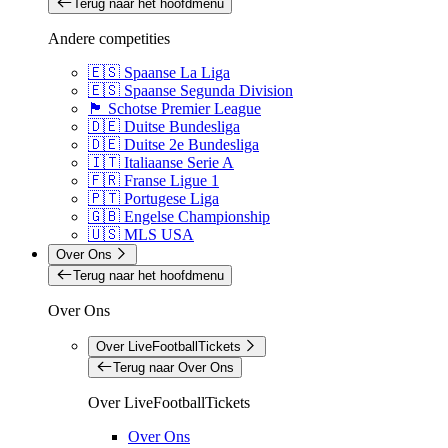
Terug naar het hoofdmenu
Andere competities
🇪🇸 Spaanse La Liga
🇪🇸 Spaanse Segunda Division
🏴󠁧󠁢󠁳󠁣󠁴󠁿 Schotse Premier League
🇩🇪 Duitse Bundesliga
🇩🇪 Duitse 2e Bundesliga
🇮🇹 Italiaanse Serie A
🇫🇷 Franse Ligue 1
🇵🇹 Portugese Liga
🇬🇧 Engelse Championship
🇺🇸 MLS USA
Over Ons
Terug naar het hoofdmenu
Over Ons
Over LiveFootballTickets
Terug naar Over Ons
Over LiveFootballTickets
Over Ons