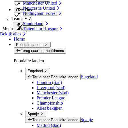
Manchester United
Newcastle United
Over Ons
Nottingham Forest
Teams V-Z
Sunderland
Menu
Tottenham Hotspur
Bekijk alles
Home
Populaire landen
Terug naar het hoofdmenu
Populaire landen
Engeland
Engeland
Terug naar Populaire landen
London (stad)
Liverpool (stad)
Manchester (stad)
Premier League
Championship
Alles bekijken
Spanje
Spanje
Terug naar Populaire landen
Madrid (stad)