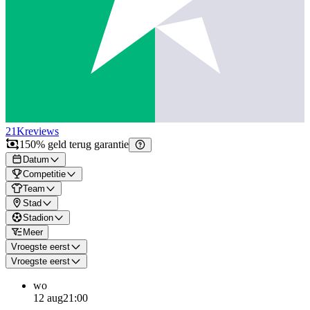
21K
reviews
150% geld terug garantie
Datum
Competitie
Team
Stad
Stadion
Meer
Vroegste eerst
Vroegste eerst
wo
12 aug
21:00