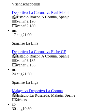
Vriendschappelijk
Deportivo La Coruna vs Real Madrid
Estadio Riazor
,
A Coruña
,
Spanje
vanaf £ 180
vanaf £ 180
ma
17 aug
21:00
Spaanse La Liga
Deportivo La Coruna vs Elche CF
Estadio Riazor
,
A Coruña
,
Spanje
vanaf £ 135
vanaf £ 135
ma
24 aug
21:30
Spaanse La Liga
Malaga vs Deportivo La Coruna
Estadio La Rosaleda
,
Málaga
,
Spanje
tickets
zo
30 aug
19:30