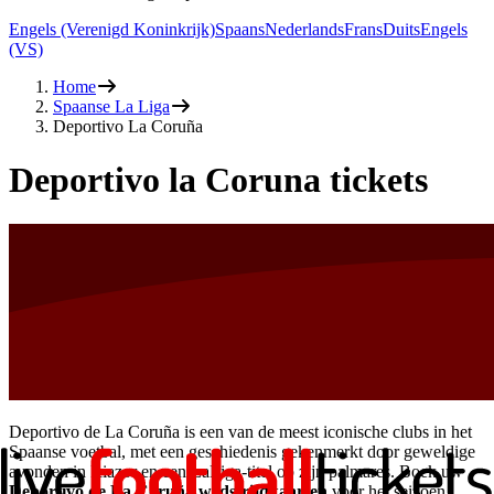
Engels (Verenigd Koninkrijk)
Spaans
Nederlands
Frans
Duits
Engels
(VS)
Home
Spaanse La Liga
Deportivo La Coruña
Deportivo la Coruna tickets
Deportivo de La Coruña is een van de meest iconische clubs in het
Spaanse voetbal, met een geschiedenis gekenmerkt door geweldige
avonden in Riazor en een LaLiga-titel op zijn palmares. Boek uw
Deportivo de La Coruña wedstrijdkaarten
voor het seizoen