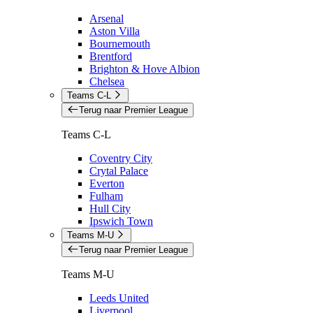
Arsenal
Aston Villa
Bournemouth
Brentford
Brighton & Hove Albion
Chelsea
Teams C-L
Terug naar Premier League
Teams C-L
Coventry City
Crytal Palace
Everton
Fulham
Hull City
Ipswich Town
Teams M-U
Terug naar Premier League
Teams M-U
Leeds United
Liverpool