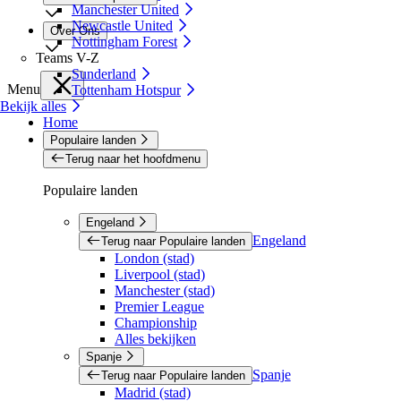
Manchester United
Newcastle United
Over Ons
Nottingham Forest
Teams V-Z
Sunderland
Menu
Tottenham Hotspur
Bekijk alles
Home
Populaire landen
Terug naar het hoofdmenu
Populaire landen
Engeland
Engeland
Terug naar Populaire landen
London (stad)
Liverpool (stad)
Manchester (stad)
Premier League
Championship
Alles bekijken
Spanje
Spanje
Terug naar Populaire landen
Madrid (stad)