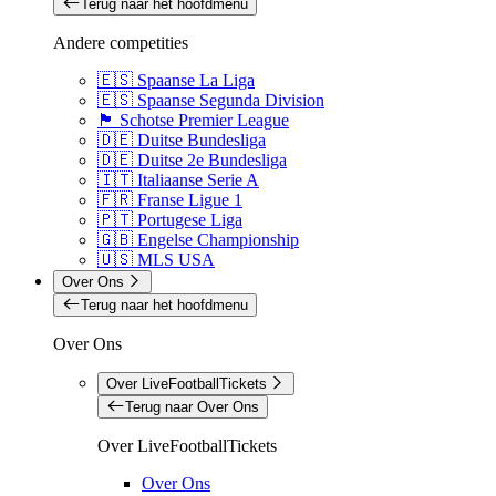
Terug naar het hoofdmenu
Andere competities
🇪🇸 Spaanse La Liga
🇪🇸 Spaanse Segunda Division
🏴󠁧󠁢󠁳󠁣󠁴󠁿 Schotse Premier League
🇩🇪 Duitse Bundesliga
🇩🇪 Duitse 2e Bundesliga
🇮🇹 Italiaanse Serie A
🇫🇷 Franse Ligue 1
🇵🇹 Portugese Liga
🇬🇧 Engelse Championship
🇺🇸 MLS USA
Over Ons
Terug naar het hoofdmenu
Over Ons
Over LiveFootballTickets
Terug naar Over Ons
Over LiveFootballTickets
Over Ons