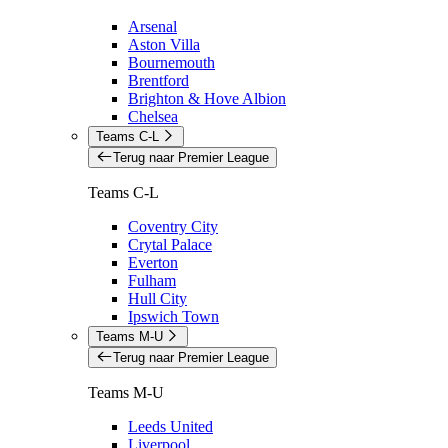
Arsenal
Aston Villa
Bournemouth
Brentford
Brighton & Hove Albion
Chelsea
Teams C-L
Terug naar Premier League
Teams C-L
Coventry City
Crytal Palace
Everton
Fulham
Hull City
Ipswich Town
Teams M-U
Terug naar Premier League
Teams M-U
Leeds United
Liverpool