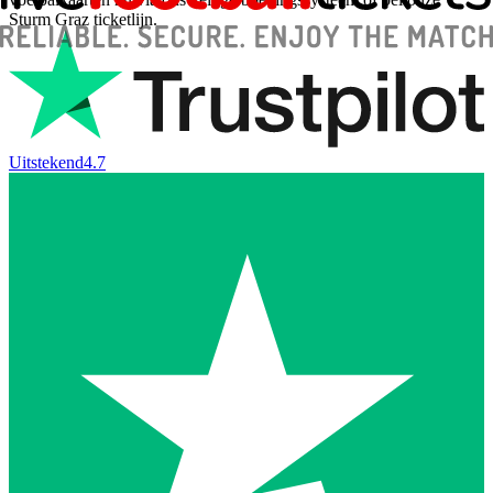
Sturm Graz ticketlijn.
Uitstekend
4.7