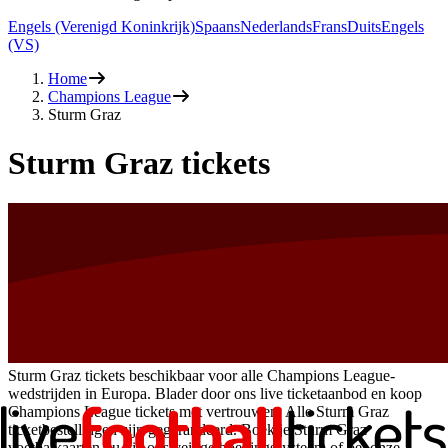
Engels (Verenigd Koninkrijk)
Spaans
Nederlands
Frans
Duits
Engels
(VS)
Home
Champions League
Sturm Graz
Sturm Graz tickets
Sturm Graz tickets beschikbaar voor alle Champions League-
wedstrijden in Europa. Blader door ons live ticketaanbod en koop
Champions League tickets met vertrouwen. Alle Sturm Graz
ticketbestellingen zijn gegarandeerd. Boek je Sturm Graz
voetbalkaarten nu via ons veilige boekingssysteem of bel onze