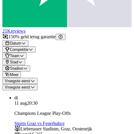
21K
reviews
150% geld terug garantie
Datum
Competitie
Team
Stad
Stadion
Meer
Vroegste eerst
Vroegste eerst
di
11 aug
20:30
Champions League Play-Offs
Sturm Graz vs Fenerbahce
Liebenauer Stadium
,
Graz
,
Oostenrijk