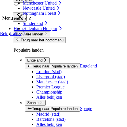
Manchester United
Newcastle United
Nottingham Forest
Menu
Teams V-Z
Sunderland
Home
Tottenham Hotspur
Bekijk alles
Populaire landen
Terug naar het hoofdmenu
Populaire landen
Engeland
Engeland
Terug naar Populaire landen
London (stad)
Liverpool (stad)
Manchester (stad)
Premier League
Championship
Alles bekijken
Spanje
Spanje
Terug naar Populaire landen
Madrid (stad)
Barcelona (stad)
Alles bekijken