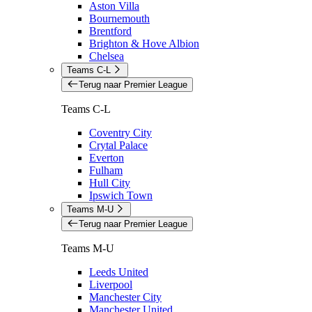
Aston Villa
Bournemouth
Brentford
Brighton & Hove Albion
Chelsea
Teams C-L
Terug naar Premier League
Teams C-L
Coventry City
Crytal Palace
Everton
Fulham
Hull City
Ipswich Town
Teams M-U
Terug naar Premier League
Teams M-U
Leeds United
Liverpool
Manchester City
Manchester United