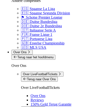
Andere competities
🇪🇸 Spaanse La Liga
🇪🇸 Spaanse Segunda Division
🏴󠁧󠁢󠁳󠁣󠁴󠁿 Schotse Premier League
🇩🇪 Duitse Bundesliga
🇩🇪 Duitse 2e Bundesliga
🇮🇹 Italiaanse Serie A
🇫🇷 Franse Ligue 1
🇵🇹 Portugese Liga
🇬🇧 Engelse Championship
🇺🇸 MLS USA
Over Ons
Terug naar het hoofdmenu
Over Ons
Over LiveFootballTickets
Terug naar Over Ons
Over LiveFootballTickets
Over Ons
Reviews
150% Geld Terug Garantie