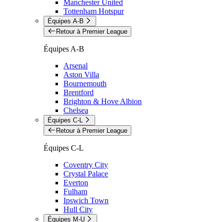
Manchester United
Tottenham Hotspur
Équipes A-B
Retour à Premier League
Équipes A-B
Arsenal
Aston Villa
Bournemouth
Brentford
Brighton & Hove Albion
Chelsea
Équipes C-L
Retour à Premier League
Équipes C-L
Coventry City
Crystal Palace
Everton
Fulham
Ipswich Town
Hull City
Équipes M-U