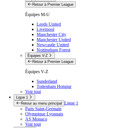
Retour à Premier League
Équipes M-U
Leeds United
Liverpool
Manchester City
Manchester United
Newcastle United
Nottingham Forest
Équipes V-Z
Retour à Premier League
Équipes V-Z
Sunderland
Tottenham Hotspur
Voir tout
Ligue 1
Ligue 1
Retour au menu principal
Paris Saint-Germain
Olympique Lyonnais
AS Monaco
Voir tout