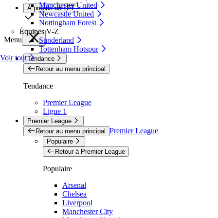
Manchester United
À propos de LFT
Newcastle United
Nottingham Forest
Équipes V-Z
Menu
Sunderland
Tottenham Hotspur
Voir tout
Tendance
Retour au menu principal
Tendance
Premier League
Ligue 1
Premier League
Premier League
Retour au menu principal
Populaire
Retour à Premier League
Populaire
Arsenal
Chelsea
Liverpool
Manchester City