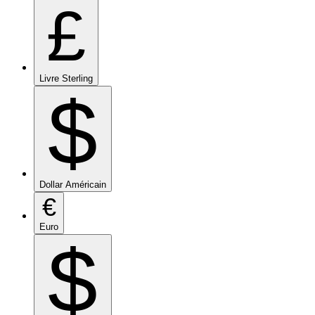
£
Livre Sterling
$
Dollar Américain
€
Euro
$