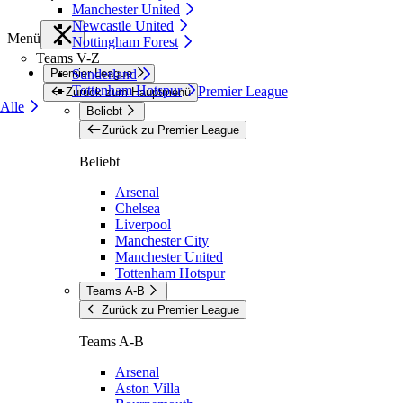
Manchester United
Newcastle United
Menü
Nottingham Forest
Teams V-Z
Premier League
Sunderland
Tottenham Hotspur
Premier League
Zurück zum Hauptmenü
Alle
Beliebt
Zurück zu Premier League
Beliebt
Arsenal
Chelsea
Liverpool
Manchester City
Manchester United
Tottenham Hotspur
Teams A-B
Zurück zu Premier League
Teams A-B
Arsenal
Aston Villa