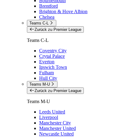
Bournemouth
Brentford
Brighton & Hove Albion
Chelsea
Teams C-L
Zurück zu Premier League
Teams C-L
Coventry City
Crytal Palace
Everton
Ipswich Town
Fulham
Hull City
Teams M-U
Zurück zu Premier League
Teams M-U
Leeds United
Liverpool
Manchester City
Manchester United
Newcastle United