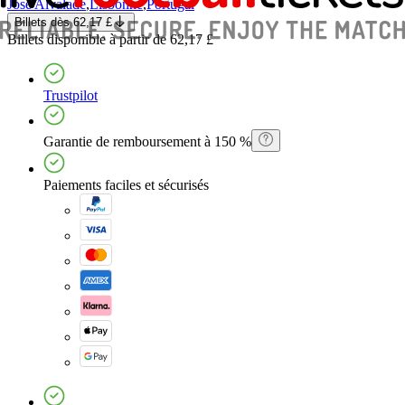
Jose Alvalade
,
Lisbonne
,
Portugal
Billets
dès
62,17 £
Billets
disponible à partir de
62,17 £
Trustpilot
Garantie de remboursement à 150 %
Paiements faciles et sécurisés