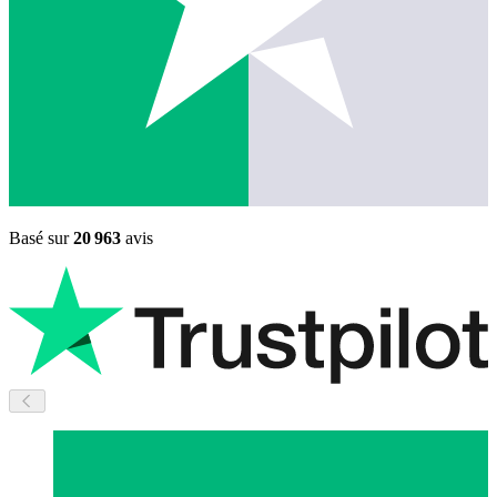
Basé sur
20 963
avis