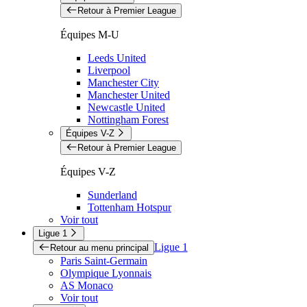
Retour à Premier League
Équipes M-U
Leeds United
Liverpool
Manchester City
Manchester United
Newcastle United
Nottingham Forest
Équipes V-Z
Retour à Premier League
Équipes V-Z
Sunderland
Tottenham Hotspur
Voir tout
Ligue 1
Ligue 1
Retour au menu principal
Paris Saint-Germain
Olympique Lyonnais
AS Monaco
Voir tout