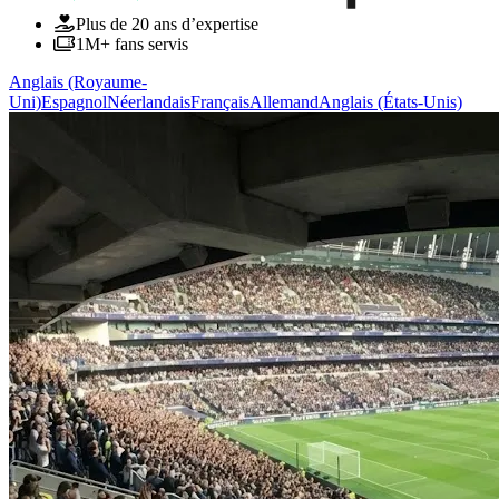
Plus de 20 ans d’expertise
1M+ fans servis
Anglais (Royaume-
Uni)
Espagnol
Néerlandais
Français
Allemand
Anglais (États-Unis)