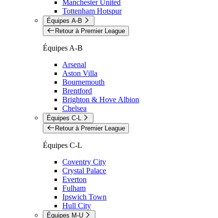
Manchester United
Tottenham Hotspur
Équipes A-B
Retour à Premier League
Équipes A-B
Arsenal
Aston Villa
Bournemouth
Brentford
Brighton & Hove Albion
Chelsea
Équipes C-L
Retour à Premier League
Équipes C-L
Coventry City
Crystal Palace
Everton
Fulham
Ipswich Town
Hull City
Équipes M-U