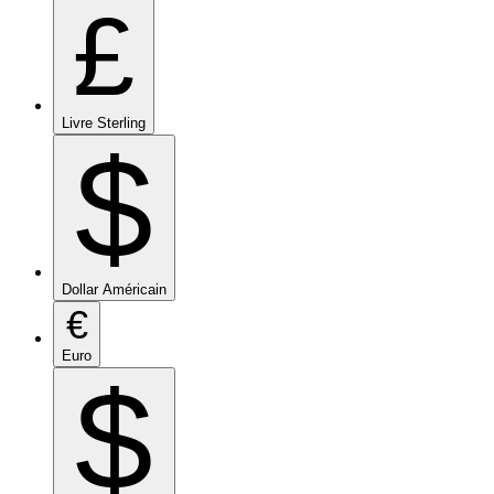
£
Livre Sterling
$
Dollar Américain
€
Euro
$