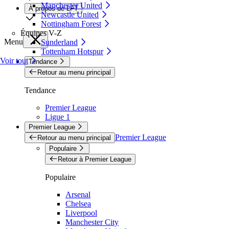
Manchester United
À propos de LFT
Newcastle United
Nottingham Forest
Équipes V-Z
Menu
Sunderland
Tottenham Hotspur
Voir tout
Tendance
Retour au menu principal
Tendance
Premier League
Ligue 1
Premier League
Premier League
Retour au menu principal
Populaire
Retour à Premier League
Populaire
Arsenal
Chelsea
Liverpool
Manchester City